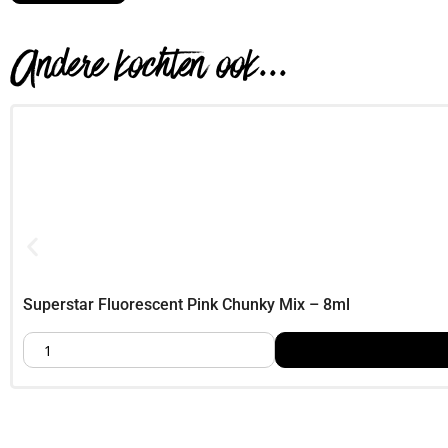
Inspirerende ideeën met Autumn Chunky 
Maak een “autumn fairy” look met warme glans op jukbeenderen,
Andere kochten ook...
baardstukken voor karaktermake-up,
Autumn Chunky Glitter mix 8 ml kopen bi
Foamtastic Crafts is jouw one-stop-shop voor cosplay crafters 
creatieve conventie,
Superstar Fluorescent Pink Chunky Mix – 8ml