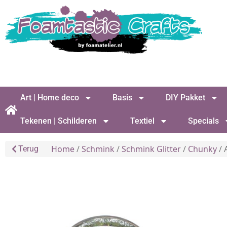
Art | Home deco
Basis
DIY Pakket
Tekenen | Schilderen
Textiel
Specials
Home
/
Schmink
/
Schmink Glitter
/
Chunky
/ 
Terug