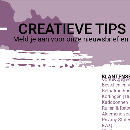
CREATIEVE TIPS
Meld je aan voor onze nieuwsbrief en 
KLANTENS
Contactgege
Bestellen en 
Betaalmetho
Kortingen | B
Kadobonnen
Ruilen & Reto
Algemene vo
Privacy Stat
F.A.Q.