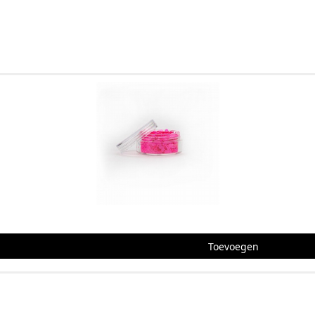
Glitter mix
 slapen en sleutelbeenderen, Prachtig als accent op boomnimf- o
j Foamtastic Crafts
en creatieve makers, Bestel eenvoudig online: we verzenden snel e
Toevoegen