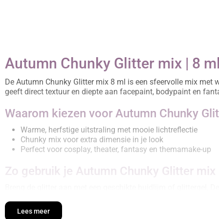
Autumn Chunky Glitter mix | 8 m
De Autumn Chunky Glitter mix 8 ml is een sfeervolle mix met w
geeft direct textuur en diepte aan facepaint, bodypaint en fan
Waarom kiezen voor Autumn Chunky Glit
Warme, herfstige uitstraling met mooie lichtreflectie
Chunky mix voor extra dimensie in je look
Perfect voor cosplay, theater, fantasy en themamake-up
Zo gebruik je Autumn Chunky Glitter mix
Breng de glitter aan met een geschikte huidlijm of glittergel,
(niet op de waterlijn) en voorkom wrijven tijdens het dragen,
Lees meer