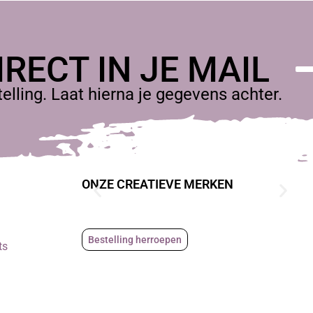
RECT IN JE MAIL
lling. Laat hierna je gegevens achter.
ONZE CREATIEVE MERKEN
Bestelling herroepen
ts