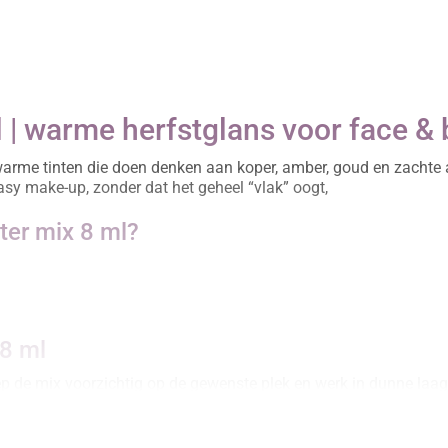
l | warme herfstglans voor face &
arme tinten die doen denken aan koper, amber, goud en zachte a
tasy make-up, zonder dat het geheel “vlak” oogt,
ter mix 8 ml?
 8 ml
 Dep de mix voorzichtig op de gewenste plek en werk in dunne laa