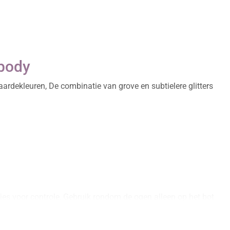
 body
ardekleuren, De combinatie van grove en subtielere glitters
gjes voor controle, Gebruik rondom de ogen alleen op het bot