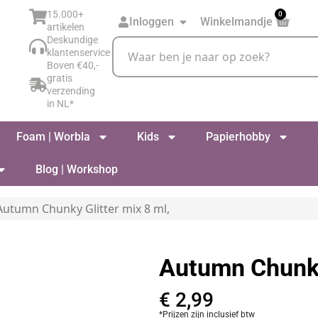
15.000+
0
Inloggen
Winkelmandje
artikelen
Deskundige
klantenservice
Boven €40,-
gratis
verzending
in NL*
Foam | Worbla
Kids
Papierhobby
Blog | Workshop
Autumn Chunky Glitter mix 8 ml,
Autumn Chunky 
€
2,99
*Prijzen zijn inclusief btw