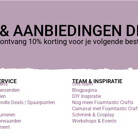
 & AANBIEDINGEN DI
ontvang 10% korting voor je volgende beste
ERVICE
TEAM & INSPIRATIE
vens
Ons team
verzenden
Blogpagina
den
DIY Inspiratie
undle Deals | Spaarpunten
Nog meer Foamtastic Crafts
Carnaval met Foamtastic Craf
urneren
Schmink & Cosplay
orwaarden
Workshops & Events
ement