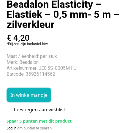
Beadalon Elasticity –
Elastiek – 0,5 mm- 5 m –
zilverkleur
€
4,20
*Prijzen zijn inclusief btw
Maat / eenheid: per stuk
Merk: Beadalon
Artikelnummer: JE0.5S-0005M | U
Barcode: 35926114562
In winkelmandje
Toevoegen aan wishlist
Spaar 5 punten met dit product
Log in
om punten te sparen.