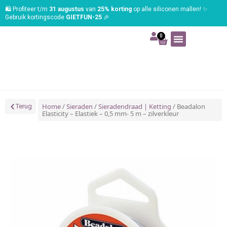
🛍️ Profiteer t/m
31 augustus
van
25% korting
op alle siliconen mallen! ✨
Gebruik kortingscode
GIETFUN-25
🎉
0
Art | Home deco
Foam | Worbla
Schmink | SFX
Tekenen | Schilderen
Blog | Workshop
Home
/
Sieraden
/
Sieradendraad | Ketting
/ Beadalon
Terug
Elasticity – Elastiek – 0,5 mm- 5 m – zilverkleur