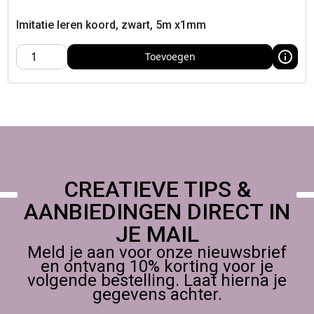
eindresultaat
Werk af met dubbele knoop en een druppel sieradenlijm;
Imitatie leren koord, zwart, 5m x1mm
schuif in een kraal
Gebruik een Big‑Eye naald of flexibele rijgnaald
Toevoegen
Vermijd scherpe randen in kralen om doorslijten te
voorkomen
Specificaties
Dikte: 0,5 mm
Lengte: 5 m
Kleur: zilver (satin)
CREATIEVE TIPS &
AANBIEDINGEN DIRECT IN
JE MAIL
Meld je aan voor onze nieuwsbrief
en ontvang 10% korting voor je
volgende bestelling. Laat hierna je
gegevens achter.