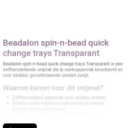
Beadalon spin-n-bead quick
change trays Transparant
Beadalon spin-n-bead quick change trays Transparant is een
zelfherstellende snijmat die je werkoppervlak beschermt en
voor strakke, gecontroleerde sneden zorgt,
Waarom kiezen voor dit snijmat?
Zelfherstellend oppervlak voor strakke sneden
Antislip raster helpt bij maatvoering en hoeken
Beschermt tafel en mesjes
Nauwkeurige controle en comfortabele grip
Geschikt voor verschillende materialen en technieken
Duurzame kwaliteit – ontwikkeld voor creatief gebruik