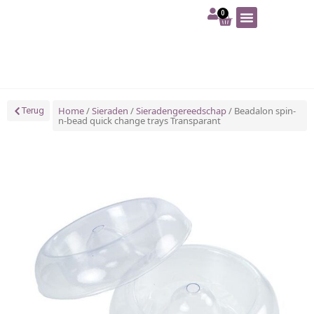
0
Art | Home deco
Foam | Worbla
Schmink | SFX
Tekenen | Schilderen
Blog | Workshop
Home
/
Sieraden
/
Sieradengereedschap
/ Beadalon spin-
Terug
n-bead quick change trays Transparant