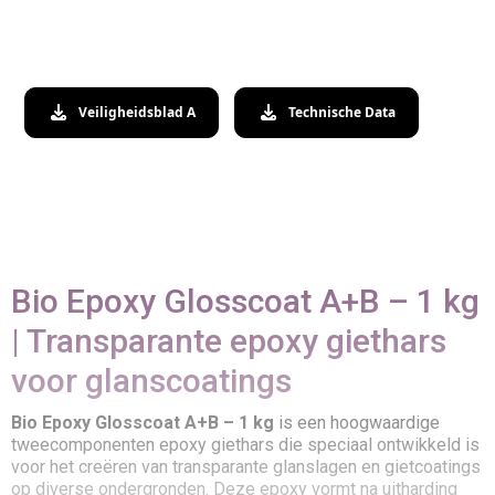
Veiligheidsblad A
Technische Data
Bio Epoxy Glosscoat A+B – 1 kg
| Transparante epoxy giethars
voor glanscoatings
Bio Epoxy Glosscoat A+B – 1 kg
is een hoogwaardige
tweecomponenten epoxy giethars die speciaal ontwikkeld is
voor het creëren van transparante glanslagen en gietcoatings
op diverse ondergronden. Deze epoxy vormt na uitharding