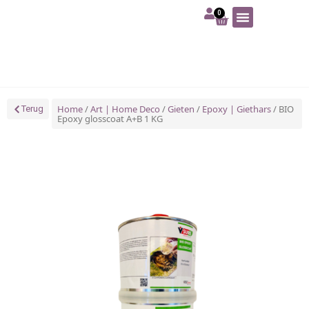
0
Art | Home deco
Foam | Worbla
Schmink | SFX
Tekenen | Schilderen
Blog | Workshop
Home
/
Art | Home Deco
/
Gieten
/
Epoxy | Giethars
/ BIO
Terug
Epoxy glosscoat A+B 1 KG