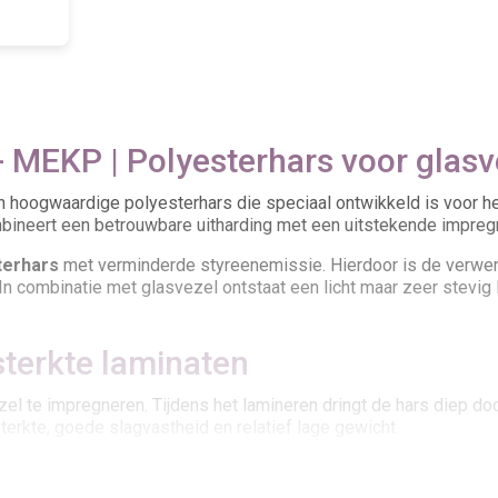
 MEKP | Polyesterhars voor glasv
n hoogwaardige polyesterhars die speciaal ontwikkeld is voor he
ineert een betrouwbare uitharding met een uitstekende impreg
terhars
met verminderde styreenemissie. Hierdoor is de verwerki
n combinatie met glasvezel ontstaat een licht maar zeer stevig
sterkte laminaten
 te impregneren. Tijdens het lamineren dringt de hars diep door
erkte, goede slagvastheid en relatief lage gewicht.
en wordt veel gebruikt voor het maken of repareren van glasveze
tonderdelen.