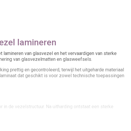
ezel lamineren
t lamineren van glasvezel en het vervaardigen van sterke
nering van glasvezelmatten en glasweefsels.
ng prettig en gecontroleerd, terwijl het uitgeharde materiaal
 laminaat dat geschikt is voor zowel technische toepassingen
 in de vezelstructuur. Na uitharding ontstaat een sterke
lconstructies. Denk bijvoorbeeld aan boten,