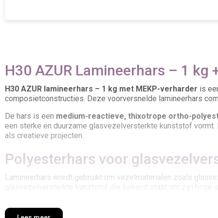
H30 AZUR Lamineerhars – 1 kg +
H30 AZUR lamineerhars – 1 kg met MEKP-verharder
is ee
composietconstructies. Deze voorversnelde lamineerhars comb
De hars is een
medium-reactieve, thixotrope ortho-polyes
een sterke en duurzame glasvezelversterkte kunststof vormt. I
als creatieve projecten.
Polyesterhars voor glasvezelver
Lamineerhars wordt gebruikt om vezelmaterialen zoals glasvezel
glasvezelversterkte kunststof die bekend staat om zijn hoge st
H30 AZUR is geschikt voor zowel dunne als dikkere laminaten 
carrosserieonderdelen, vijvers, daken of technische composie
Lees meer