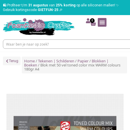
🛍️ Profiteer t/m
31 augustus
van
25% korting
op alle siliconen mallen! ✨
Gebruik kortingscode
GIETFUN-25
🎉
0
Home
/
Tekenen | Schilderen
/
Papier
/
Blokken |
Terug
Boeken
/ Blok met 50 vel toned color mix WARM colours
180gr A4