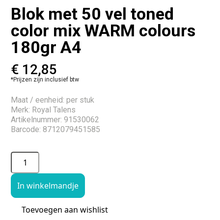
Blok met 50 vel toned
color mix WARM colours
180gr A4
€
12,85
*Prijzen zijn inclusief btw
Maat / eenheid: per stuk
Merk: Royal Talens
Artikelnummer: 91530062
Barcode: 8712079451585
In winkelmandje
Toevoegen aan wishlist