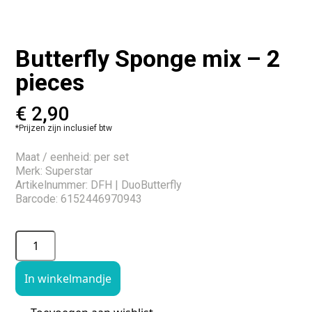
Butterfly Sponge mix – 2
pieces
€
2,90
*Prijzen zijn inclusief btw
Maat / eenheid: per set
Merk: Superstar
Artikelnummer: DFH | DuoButterfly
Barcode: 6152446970943
In winkelmandje