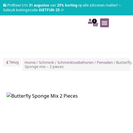
🛍️ Profiteer t/m
31 augustus
van
25% korting
op alle siliconen mallen! ✨
Gebruik kortingscode
GIETFUN-25
🎉
0
Art | Home deco
Foam | Worbla
Schmink | SFX
Tekenen | Schilderen
Blog | Workshop
Home
/
Schmink
/
Schminktoebehoren
/
Penselen
/ Butterfly
Terug
Sponge mix – 2 pieces