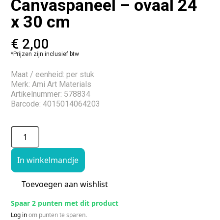
Canvaspaneel – ovaal 24
x 30 cm
€
2,00
*Prijzen zijn inclusief btw
Maat / eenheid: per stuk
Merk: Ami Art Materials
Artikelnummer: 578834
Barcode: 4015014064203
In winkelmandje
Toevoegen aan wishlist
Spaar 2 punten met dit product
Log in
om punten te sparen.