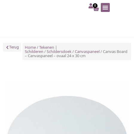
0
Art | Home deco
Foam | Worbla
Schmink | SFX
Tekenen | Schilderen
Blog | Workshop
Home
/
Tekenen |
Terug
Schilderen
/
Schildersdoek
/
Canvaspaneel
/ Canvas Board
– Canvaspaneel – ovaal 24 x 30 cm