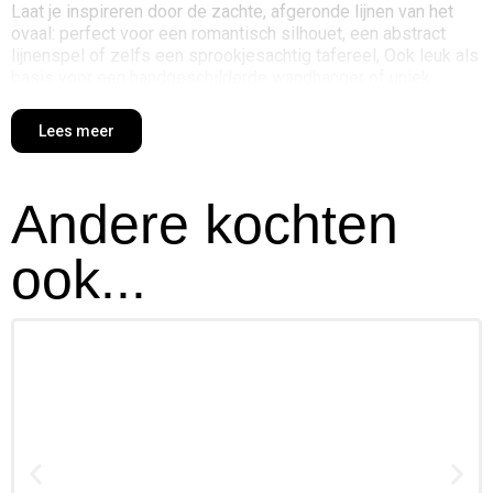
Laat je inspireren door de zachte, afgeronde lijnen van het
ovaal: perfect voor een romantisch silhouet, een abstract
lijnenspel of zelfs een sprookjesachtig tafereel, Ook leuk als
basis voor een handgeschilderde wandhanger of uniek
decoratiestuk,
Combineer met andere ovale formaten of mix het met ronde
Lees meer
en rechthoekige varianten voor een dynamisch totaalbeeld,
Eén ding is zeker: met dit canvasboard geef jij jouw kunst
een nieuwe vorm – letterlijk!
Andere kochten
ook...