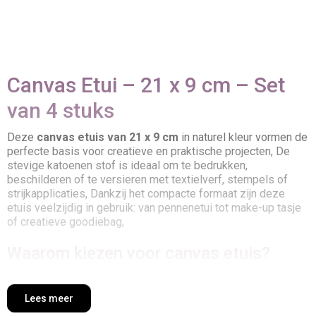
Canvas Etui – 21 x 9 cm – Set
van 4 stuks
Deze
canvas etuis van 21 x 9 cm
in naturel kleur vormen de
perfecte basis voor creatieve en praktische projecten, De
stevige katoenen stof is ideaal om te bedrukken,
beschilderen of te versieren met textielverf, stempels of
strijkapplicaties, Dankzij het compacte formaat zijn deze
etuis veelzijdig in gebruik: van pennenetui tot make-up tasje
of creatieve goodiebag,
Waarom kiezen voor canvas etuis?
Duurzaam materiaal
– gemaakt van stevig canvas dat
lang meegaat,
Lees meer
Creatieve basis
– uitstekend te decoreren met