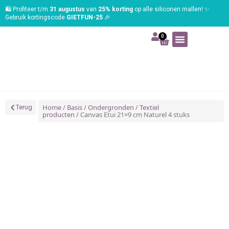
🛍️ Profiteer t/m
31 augustus
van
25% korting
op alle siliconen mallen! ✨
Gebruik kortingscode
GIETFUN-25
🎉
0
Art | Home deco
Foam | Worbla
Schmink | SFX
Tekenen | Schilderen
Blog | Workshop
Home
/
Basis
/
Ondergronden
/
Textiel
Terug
producten
/ Canvas Etui 21×9 cm Naturel 4 stuks