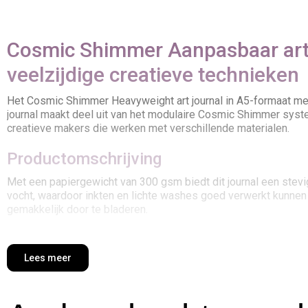
Cosmic Shimmer Aanpasbaar art 
veelzijdige creatieve technieken
Het Cosmic Shimmer Heavyweight art journal in A5-formaat met 
journal maakt deel uit van het modulaire Cosmic Shimmer systee
creatieve makers die werken met verschillende materialen.
Productomschrijving
Met een papiergewicht van 300 gsm biedt dit journal een stevi
vocht, waardoor inkten en lichte washes goed verwerkt kunnen wo
gemakkelijk door te bladeren.
Deze variant vormt de middenklasse binnen het Cosmic Shimme
uitgebalanceerde oplossing voor makers die veelzijdigheid zo
Lees meer
Het aanpasbare systeem maakt het mogelijk om pagina’s eenvoud
voor zowel experiment als presentatie.