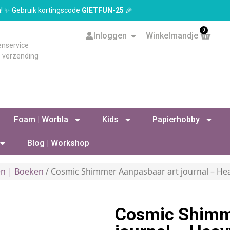
en! ✨ Gebruik kortingscode
GIETFUN-25
🎉
0
Inloggen
Winkelmandje
enservice
s verzending
Foam | Worbla
Kids
Papierhobby
Blog | Workshop
en | Boeken
/ Cosmic Shimmer Aanpasbaar art journal – He
Cosmic Shimm