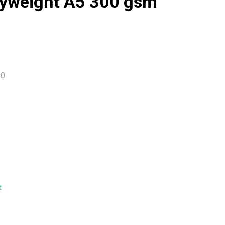
vyweight A5 300 gsm
00
t