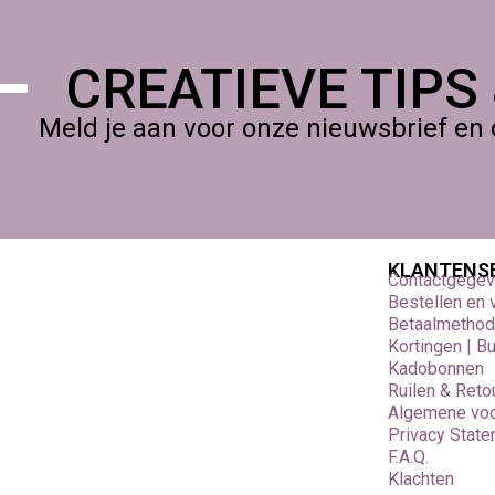
CREATIEVE TIPS
Meld je aan voor onze nieuwsbrief en 
KLANTENS
Contactgege
Bestellen en
Betaalmetho
Kortingen | B
Kadobonnen
Ruilen & Reto
Algemene vo
Privacy Stat
F.A.Q.
Klachten