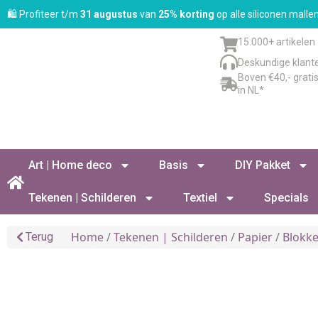
🛍️ Profiteer t/m
31 augustus
van
25% korting
op alle siliconen mall
15.000+ artikelen
Deskundige klant
Boven €40,- grati
in NL*
Art | Home deco
Basis
DIY Pakket
Tekenen | Schilderen
Textiel
Specials
Home
/
Tekenen | Schilderen
/
Papier
/
Blokk
Terug