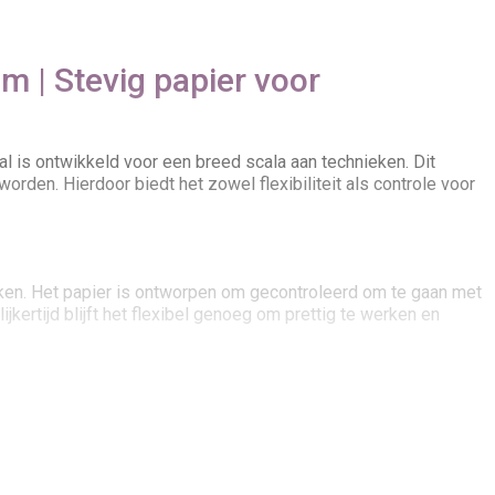
 | Stevig papier voor
l is ontwikkeld voor een breed scala aan technieken. Dit
rden. Hierdoor biedt het zowel flexibiliteit als controle voor
ieken. Het papier is ontworpen om gecontroleerd om te gaan met
kertijd blijft het flexibel genoeg om prettig te werken en
n 350 gsm op zware toepassingen, biedt 300 gsm een
gewerkte projecten.
voor een dynamische workflow en maakt het journal geschikt