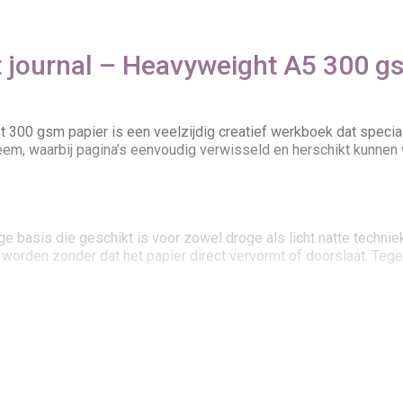
journal – Heavyweight A5 300 gsm
300 gsm papier is een veelzijdig creatief werkboek dat speciaa
m, waarbij pagina’s eenvoudig verwisseld en herschikt kunnen wo
ge basis die geschikt is voor zowel droge als licht natte techn
rden zonder dat het papier direct vervormt of doorslaat. Tegelij
r journal assortiment. Waar 190 gsm gericht is op snelheid e
eken. Hierdoor is het geschikt voor zowel schetsen als meer uit
ig te verwijderen, te verplaatsen of toe te voegen. Dit zorgt 