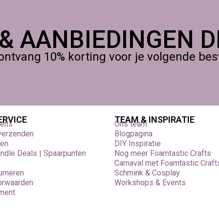
 & AANBIEDINGEN DI
ontvang 10% korting voor je volgende beste
ERVICE
TEAM & INSPIRATIE
vens
Ons team
 verzenden
Blogpagina
den
DIY Inspiratie
undle Deals | Spaarpunten
Nog meer Foamtastic Crafts
Carnaval met Foamtastic Craft
urneren
Schmink & Cosplay
orwaarden
Workshops & Events
ement