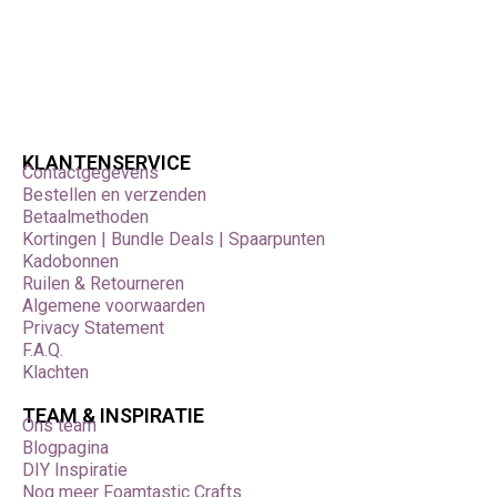
– verkrijgbaar bij Foamtastic Crafts.
KLANTENSERVICE
Contactgegevens
Bestellen en verzenden
Betaalmethoden
Kortingen | Bundle Deals | Spaarpunten
Kadobonnen
Ruilen & Retourneren
Algemene voorwaarden
Privacy Statement
F.A.Q.
Klachten
TEAM & INSPIRATIE
Ons team
Blogpagina
DIY Inspiratie
Nog meer Foamtastic Crafts