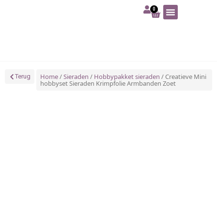
0
Art | Home deco
Foam | Worbla
Schmink | SFX
Tekenen | Schilderen
Blog | Workshop
Home
/
Sieraden
/
Hobbypakket sieraden
/ Creatieve Mini
Terug
hobbyset Sieraden Krimpfolie Armbanden Zoet