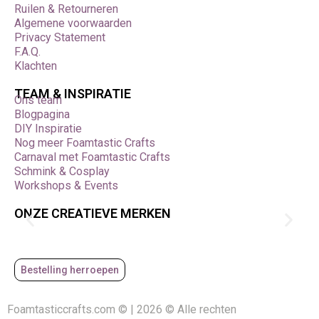
Hobbyset Kerstballen – verkrijgbaar bij Foamtastic
Ruilen & Retourneren
Crafts.
Algemene voorwaarden
Privacy Statement
F.A.Q.
Klachten
TEAM & INSPIRATIE
Ons team
Blogpagina
DIY Inspiratie
Nog meer Foamtastic Crafts
Carnaval met Foamtastic Crafts
Schmink & Cosplay
Workshops & Events
ONZE CREATIEVE MERKEN
Bestelling herroepen
Foamtasticcrafts.com © | 2026 © Alle rechten