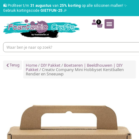
🛍️ Profiteer t/m
31 augustus
van
25% korting
op alle siliconen mallen! ✨
Gebruik kortingscode
GIETFUN-25
🎉
0
Home
/
DIY Pakket
/
Boetseren | Beeldhouwen | DIY
Terug
Pakket
/ Creativ Company Mini Hobbyset Kerstballen
Rendier en Sneeuwp