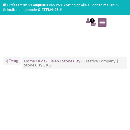
🛍️ Profiteer t/m
31 augustus
van
25% korting
op alle siliconen mallen! ✨
Gebruik kortingscode
GIETFUN-25
🎉
0
Art | Home deco
Foam | Worbla
Schmink | SFX
Tekenen | Schilderen
Blog | Workshop
Home
/
Kids
/
Kleien
/
Stone Clay
/ Creative Company |
Terug
Stone Clay 3 KG