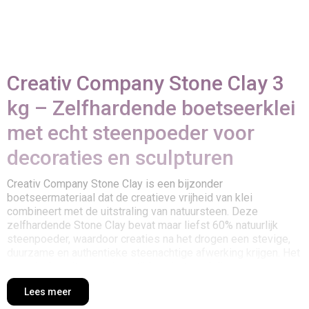
Creativ Company Stone Clay 3
kg – Zelfhardende boetseerklei
met echt steenpoeder voor
decoraties en sculpturen
Creativ Company Stone Clay is een bijzonder
boetseermateriaal dat de creatieve vrijheid van klei
combineert met de uitstraling van natuursteen. Deze
zelfhardende Stone Clay bevat maar liefst 60% natuurlijk
steenpoeder, waardoor creaties na het drogen een stevige,
duurzame en authentieke steenachtige afwerking krijgen. Het
materiaal voelt soepel aan tijdens het modelleren, maar
verandert na het uitharden in een sterk object met een
Lees meer
karaktervolle uitstraling die perfect past binnen moderne
woondecoratie, sculpturen en creatieve kunstprojecten.