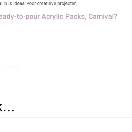
 in is ideaal voor creatieve projecten,
ady-to-pour Acrylic Packs, Carnival?
contrast,
 verzending door heel Europa of afhalen in ons atelier,
...