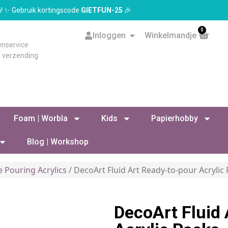
en! ✨ Gebruik kortingscode
GIETFUN-25
🎉
0
Inloggen
Winkelmandje
enservice
s verzending
Foam | Worbla
Kids
Papierhobby
Blog | Workshop
e Pouring Acrylics
/ DecoArt Fluid Art Ready-to-pour Acrylic 
DecoArt Fluid 