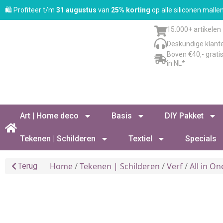
🛍️ Profiteer t/m
31 augustus
van
25% korting
op alle siliconen mall
15.000+ artikelen
Deskundige klant
Boven €40,- grati
in NL*
Art | Home deco
Basis
DIY Pakket
Tekenen | Schilderen
Textiel
Specials
Home
/
Tekenen | Schilderen
/
Verf
/
All in On
Terug