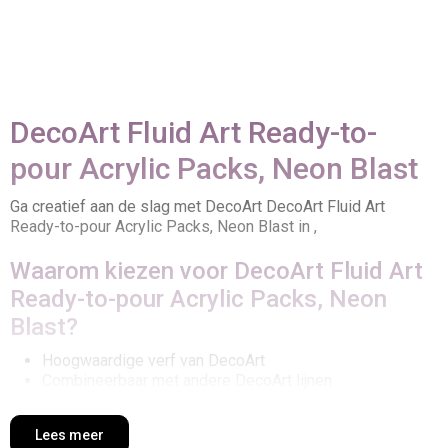
DecoArt Fluid Art Ready-to-
pour Acrylic Packs, Neon Blast
Ga creatief aan de slag met DecoArt DecoArt Fluid Art
Ready-to-pour Acrylic Packs, Neon Blast in ,
Waarom kiezen voor DecoArt Fluid Art
Ready-to-pour Acrylic Packs, Neon
Blast?
Hoogwaardige verf van DecoArt
Combineerbaar met andere DecoArt lijnen
Veelzijdig inzetbaar voor creatieve projecten
Goede dekking en eenvoudig in gebruik
Lees meer