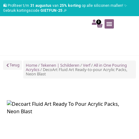
🛍️ Profiteer t/m
31 augustus
van
25% korting
op alle siliconen mallen! ✨
Gebruik kortingscode
GIETFUN-25
🎉
0
Art | Home deco
Foam | Worbla
Schmink | SFX
Tekenen | Schilderen
Blog | Workshop
Home
/
Tekenen | Schilderen
/
Verf
/
All in One Pouring
Terug
Acrylics
/ DecoArt Fluid Art Ready-to-pour Acrylic Packs,
Neon Blast