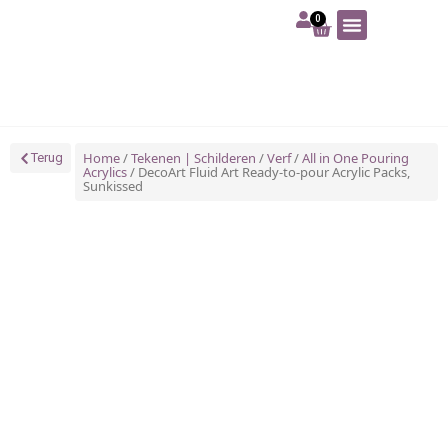
0
Art | Home deco
Foam | Worbla
Schmink | SFX
Tekenen | Schilderen
Blog | Workshop
Home
/
Tekenen | Schilderen
/
Verf
/
All in One Pouring
Terug
Acrylics
/ DecoArt Fluid Art Ready-to-pour Acrylic Packs,
Sunkissed