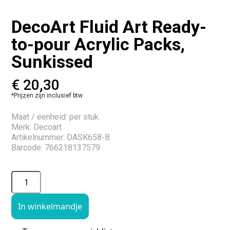
DecoArt Fluid Art Ready-
to-pour Acrylic Packs,
Sunkissed
€
20,30
*Prijzen zijn inclusief btw
Maat / eenheid: per stuk
Merk: Decoart
Artikelnummer: DASK658-B
Barcode: 766218137579
In winkelmandje