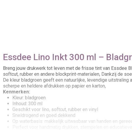
Essdee Lino Inkt 300 ml – Blad
Breng jouw drukwerk tot leven met de frisse tint van Essdee Bl
softcut, rubber en andere blockprint-materialen, Dankzij de soe
De kleur bladgroen geeft een natuurlijke, levendige uitstralin
scherpe en heldere afdrukken op papier en karton,
Kenmerken:
Kleur: bladgroen
Inhoud: 300 ml
Geschikt voor lino, softcut, rubber en vinyl
Sneldrogend en goed dekkend
Op waterbasis: makkelijk uitwasbaar van handen en gere
Perfect voor handmatig drukken, stempelen en educatiev