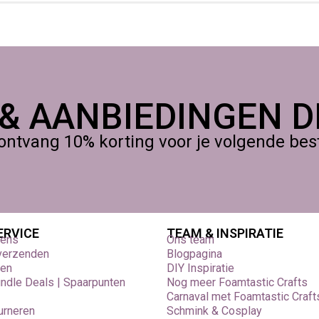
 & AANBIEDINGEN DI
ontvang 10% korting voor je volgende beste
ERVICE
TEAM & INSPIRATIE
vens
Ons team
 verzenden
Blogpagina
den
DIY Inspiratie
undle Deals | Spaarpunten
Nog meer Foamtastic Crafts
Carnaval met Foamtastic Craft
urneren
Schmink & Cosplay