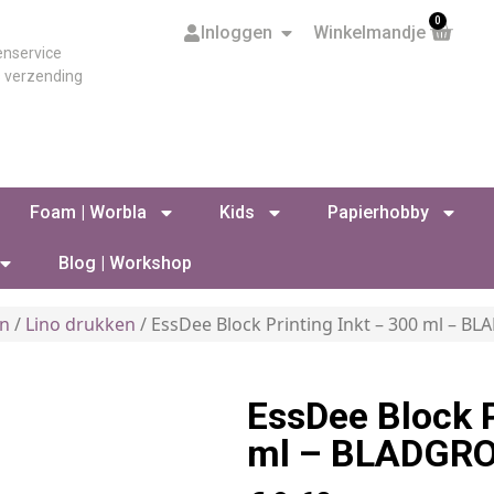
0
Inloggen
Winkelmandje
enservice
s verzending
Foam | Worbla
Kids
Papierhobby
Blog | Workshop
en
/
Lino drukken
/ EssDee Block Printing Inkt – 300 ml – 
EssDee Block P
ml – BLADGR