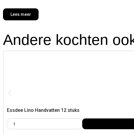
Of je nu aan de slag gaat met lino snijden, stempelen of creat
Lees meer
Andere kochten ook
Essdee Lino Handvatten 12 stuks