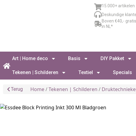
15.000+ artikelen
Deskundige klant
Boven €40,- grati
in NL*
Art | Home deco
Basis
DIY Pakket
Tekenen | Schilderen
Textiel
Specials
Home
/
Tekenen | Schilderen
/
Druktechniek
Terug