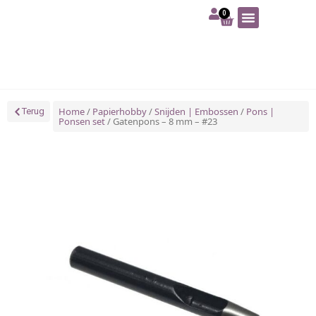
0
Art | Home deco
Foam | Worbla
Schmink | SFX
Tekenen | Schilderen
Blog | Workshop
Home
/
Papierhobby
/
Snijden | Embossen
/
Pons |
Terug
Ponsen set
/ Gatenpons – 8 mm – #23