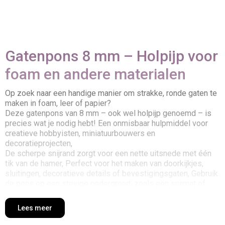
Gatenpons 8 mm – Holpijp voor
foam en andere materialen
Op zoek naar een handige manier om strakke, ronde gaten te
maken in foam, leer of papier?
Deze gatenpons van 8 mm – ook wel holpijp genoemd – is
precies wat je nodig hebt! Een onmisbaar hulpmiddel voor
creatieve hobbyisten, miniatuurbouwers en
decoratieprojecten,
De scherpe snijrand zorgt voor een nette uitsnede met één
tik van de hamer, Perfect voor het maken van doorkijkjes,
sluitingen, decoratieve details of bevestigingsgaten, Gebruik
de pons op een stevige ondergrond, zoals een snijmat of
houten plank, voor het beste resultaat,
Creatieve tip:
Combineer met foamvellen, rubber, leer of
Lees meer
kurk uit ons assortiment voor eindeloos veel mogelijkheden,
Ideaal voor foam art, kostuumontwerp, scrapbooking en