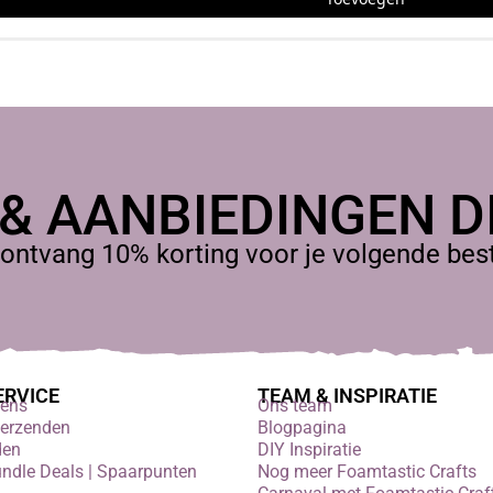
 & AANBIEDINGEN DI
ontvang 10% korting voor je volgende beste
ERVICE
TEAM & INSPIRATIE
vens
Ons team
verzenden
Blogpagina
den
DIY Inspiratie
undle Deals | Spaarpunten
Nog meer Foamtastic Crafts