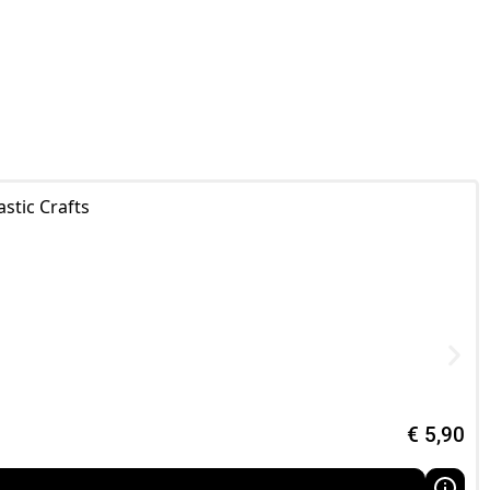
er of op een creatieve conventie kan ook,
€
5,90