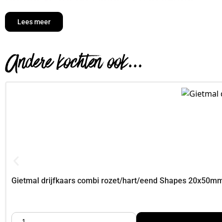
giet hoogteverschillen en groepeer 3–5 Kaarsen maken v
Lees meer
mix sojawas met een druppel geurolie voor een zachte ge
varieer in kleur: pastels voor lente, diepe tinten voor herfs
giet meerdere laagjes voor subtiele kleurverlopen
Andere kochten ook...
combineer verschillende vormen op één schaal voor een 
kies een kleurthema (bijv, nude, salie, terracotta) en gie
combineer geurprofielen (vanilla, cotton, cedar) per ruimte
speel met mat vs, glans door mica of glitter subtiel in de 
maak duo‑sets als cadeau: twee vormen in bijpassende kle
EAN:
8718736052256, Bestel jouw gietkaarsmallen bij Foamtasti
Gietmal drijfkaars combi rozet/hart/eend Shapes 20x50m