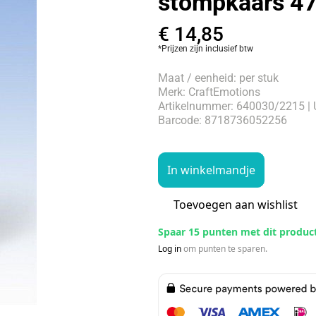
stompkaars 4
€
14,85
*Prijzen zijn inclusief btw
Maat / eenheid: per stuk
Merk: CraftEmotions
Artikelnummer: 640030/2215 | 
Barcode: 8718736052256
In winkelmandje
Toevoegen aan wishlist
Spaar 15 punten met dit produc
Log in
om punten te sparen.