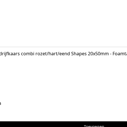
oor balans
ur
t/winter
speelse compositie
t een serie bijpassende Kaarsen maken
 voor een eigen sfeer
toplaag te strooien
uren met een klein kaartje
c Crafts – snel geleverd vanuit Nederland; afhalen in ons ateli
m
Toevoegen