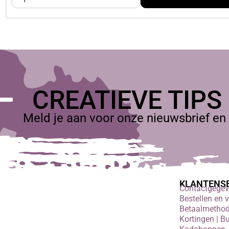
CREATIEVE TIPS
Meld je aan voor onze nieuwsbrief en 
KLANTENS
Contactgege
Bestellen en 
Betaalmetho
Kortingen | B