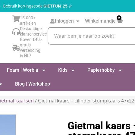
 ✨ Gebruik kortingscode
GIETFUN-25
🎉
15.000+
0
Inloggen
Winkelmandje
artikelen
Deskundige
klantenservice
Boven €40,-
gratis
verzending
in NL*
Foam | Worbla
Kids
Papierhobby
Blog | Workshop
ietmal kaarsen
/ Gietmal kaars – cilinder stompkaars 47x
Gietmal kaars 