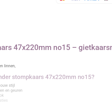
kaars 47x220mm no15 – gietkaarsm
en linnen,
linder stompkaars 47x220mm no15?
ouw stijl
ren en geuren
ook
aties