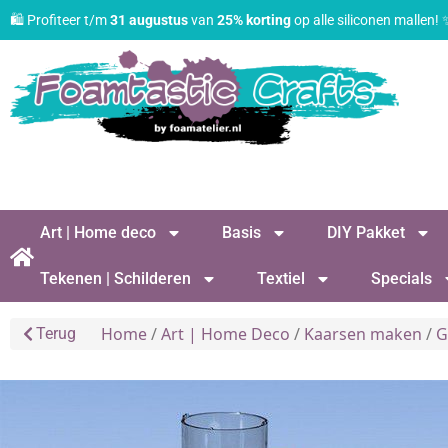
🛍️ Profiteer t/m
31 augustus
van
25% korting
op alle siliconen mallen!
Art | Home deco
Basis
DIY Pakket
Tekenen | Schilderen
Textiel
Specials
Home
/
Art | Home Deco
/
Kaarsen maken
/
G
Terug