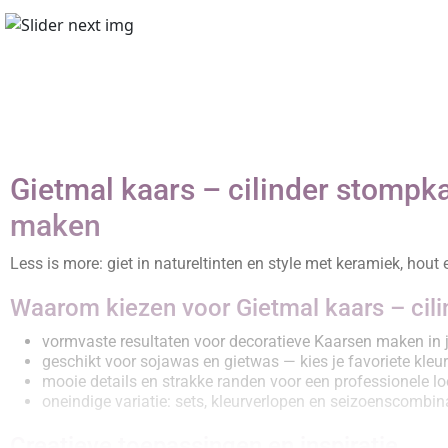
Gietmal kaars – cilinder stomp
maken
Less is more: giet in natureltinten en style met keramiek, hout 
Waarom kiezen voor Gietmal kaars – ci
vormvaste resultaten voor decoratieve Kaarsen maken in j
geschikt voor sojawas en gietwas — kies je favoriete kleu
mooie details en strakke randen voor een professionele l
oneindige variatie: sets, kleurverlopen en seizoenscombin
Creatieve toepassingen en inspiratie