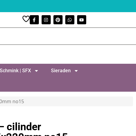
Schmink | SFX
Sieraden
220mm no15
– cilinder