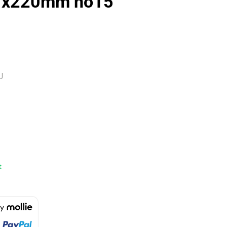
7x220mm no15
U
t