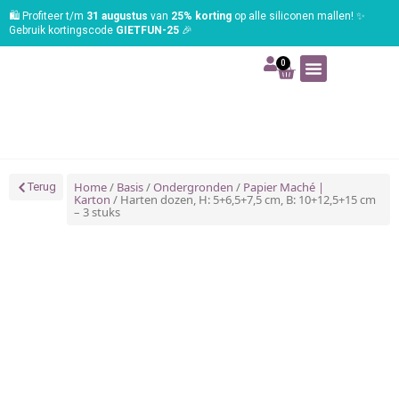
🛍️ Profiteer t/m
31 augustus
van
25% korting
op alle siliconen mallen! ✨
Gebruik kortingscode
GIETFUN-25
🎉
0
Art | Home deco
Foam | Worbla
Schmink | SFX
Tekenen | Schilderen
Blog | Workshop
Home
/
Basis
/
Ondergronden
/
Papier Maché |
Terug
Karton
/ Harten dozen, H: 5+6,5+7,5 cm, B: 10+12,5+15 cm
– 3 stuks