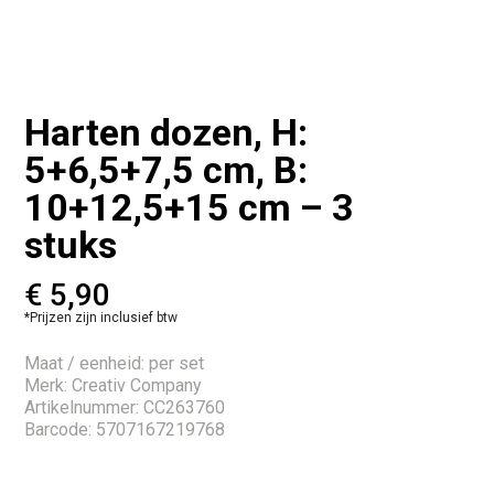
Harten dozen, H:
5+6,5+7,5 cm, B:
10+12,5+15 cm – 3
stuks
€
5,90
*Prijzen zijn inclusief btw
Maat / eenheid: per set
Merk: Creativ Company
Artikelnummer: CC263760
Barcode: 5707167219768