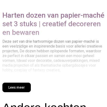
Harten dozen van papier-maché
set 3 stuks | creatief decoreren
en bewaren
Deze set van drie hartvormige dozen van papier-maché is
een veelzijdige en inspirerende basis voor allerlei creatieve
projecten, De dozen hebben oplopende formaten, waardoor
ze perfect in elkaar passen en samen een mooi geheel
vormen, Ideaal voor decoratie, cadeauverpakkingen, mixed
media projecten of als thematische opbergdoosjes voor
hobby, cosplay of fantasy creaties,
Waarom kiezen voor deze set harten
dozen van papier-maché
Lees meer
Set van 3 formaten
: variatie in hoogte en breedte zorgt
voor speelse composities of praktische indeling,
Gemaakt van papier-maché
: licht, stevig en uitstekend