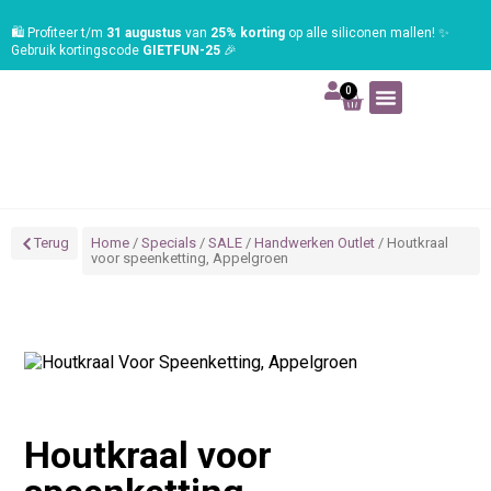
🛍️ Profiteer t/m
31 augustus
van
25% korting
op alle siliconen mallen! ✨
Gebruik kortingscode
GIETFUN-25
🎉
0
Art | Home deco
Foam | Worbla
Schmink | SFX
Tekenen | Schilderen
Blog | Workshop
Terug
Home
/
Specials
/
SALE
/
Handwerken Outlet
/ Houtkraal
voor speenketting, Appelgroen
Houtkraal voor