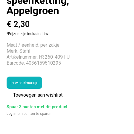
speenketting,
Appelgroen
€
2,30
*Prijzen zijn inclusief btw
Maat / eenheid: per zakje
Merk: Stafil
Artikelnummer: H3260-409 | U
Barcode: 4036159510295
In winkelmandje
Toevoegen aan wishlist
Spaar 3 punten met dit product
Log in
om punten te sparen.