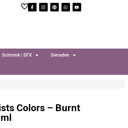
Schmink | SFX
Sieraden
ists Colors – Burnt
5ml