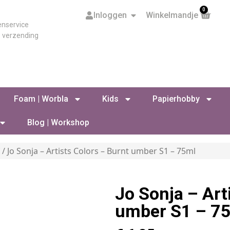
0
Inloggen
Winkelmandje
enservice
s verzending
Foam | Worbla
Kids
Papierhobby
Blog | Workshop
f
/ Jo Sonja – Artists Colors – Burnt umber S1 – 75ml
Jo Sonja – Art
umber S1 – 7