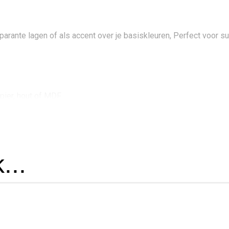
parante lagen of als accent over je basiskleuren, Perfect voor su
pier, hout of MDF
...
en MDF
issen
 egale glans,
ige effecten,