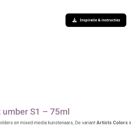
Inspiratie & instructies
nt umber S1 – 75ml
schilders en mixed‑media kunstenaars, De variant
Artists Colors
i