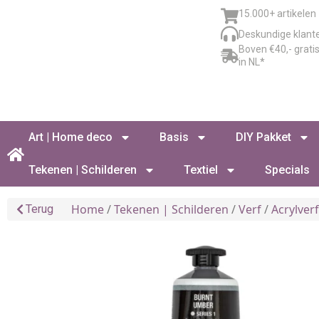
15.000+ artikelen
Deskundige klant
Boven €40,- grati
in NL*
Art | Home deco
Basis
DIY Pakket
Tekenen | Schilderen
Textiel
Specials
Home
/
Tekenen | Schilderen
/
Verf
/
Acrylver
Terug