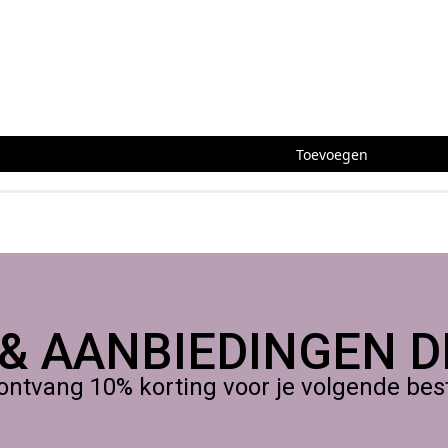
estellen of op te halen in ons atelier,
Toevoegen
 & AANBIEDINGEN DI
ontvang 10% korting voor je volgende beste