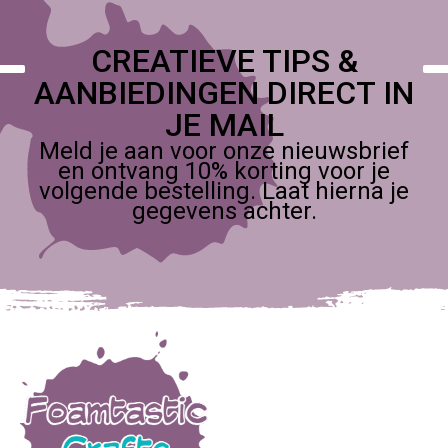
CREATIEVE TIPS &
AANBIEDINGEN DIRECT IN
JE MAIL
Meld je aan voor onze nieuwsbrief
en ontvang 10% korting voor je
volgende bestelling. Laat hierna je
gegevens achter.