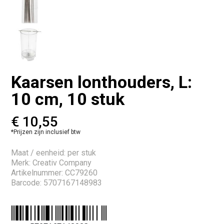
Kaarsen lonthouders, L:
10 cm, 10 stuk
€
10,55
*Prijzen zijn inclusief btw
Maat / eenheid: per stuk
Merk: Creativ Company
Artikelnummer: CC79260
Barcode: 5707167148983