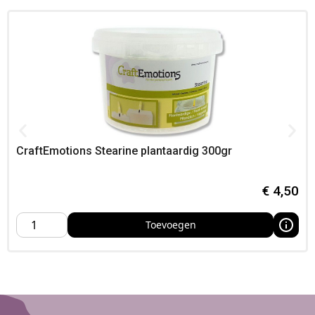
Creatieve ideeën
Werkt ideaal met smalle vormen
Combineer met lontstickers
Gebruik meerdere bij brede mallen
Specificaties
Lengte: 10 cm
Aantal: 10 stuks
Toepassing: centreren van lonten
CraftEmotions Stearine plantaardig 300gr
Bestellen bij Foamtastic Crafts
€
4,50
Bestel eenvoudig bij Foamtastic Crafts, We leveren vanuit
Nederland; ophalen kan in ons atelier of op een creatieve
Toevoegen
conventie,