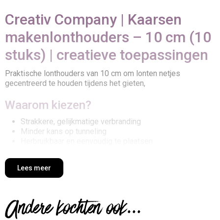
Creativ Company | Kaarsen
makenlonthouders – 10 cm (10
stuks) | creatieve toepassingen
Praktische lonthouders van 10 cm om lonten netjes
gecentreerd te houden tijdens het gieten,
Waarom kiezen?
Strakkere, gelijkmatige verbranding
Minder kans op tunneling
Herbruikbaar en eenvoudig te plaatsen
Zo gebruik je het
Lees meer
Rijg de lont door de houder en positioneer dwars op de
vorm of het glas,
Andere kochten ook...
Giet de was; laat uitharden,
Verwijder de lonthouder en trim de lont,