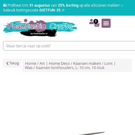
🛍️ Profiteer t/m
31 augustus
van
25% korting
op alle siliconen mallen! ✨
Gebruik kortingscode
GIETFUN-25
🎉
0
Home
/
Art | Home Deco
/
Kaarsen maken
/
Lont |
Terug
Was
/ Kaarsen lonthouders, L: 10 cm, 10 stuk