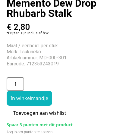
Memento Dew Drop
Rhubarb Stalk
€
2,80
*Prijzen zijn inclusief btw
Maat / eenheid: per stuk
Merk: Tsukineko
Artikelnummer: MD-000-301
Barcode: 712353243019
In winkelmandje
Toevoegen aan wishlist
Spaar 3 punten met dit product
Log in
om punten te sparen.