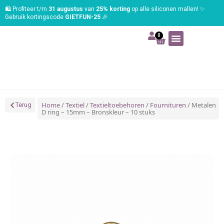
🛍️ Profiteer t/m
31 augustus
van
25% korting
op alle siliconen mallen! ✨
Gebruik kortingscode
GIETFUN-25
🎉
0
Art | Home deco
Foam | Worbla
Schmink | SFX
Tekenen | Schilderen
Blog | Workshop
Home
/
Textiel
/
Textieltoebehoren
/
Fournituren
/ Metalen
Terug
D ring – 15mm – Bronskleur – 10 stuks