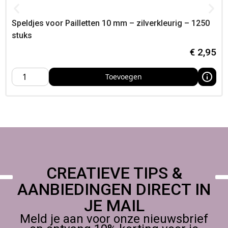
Maat: 15 mm
Kleur/finish: bronskleur
Speldjes voor Pailletten 10 mm – zilverkleurig – 1250
Inhoud: 10 stuks
stuks
€
2,95
Toevoegen
CREATIEVE TIPS &
AANBIEDINGEN DIRECT IN
JE MAIL
Meld je aan voor onze nieuwsbrief