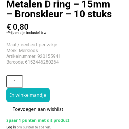
Metalen D ring – 15mm
– Bronskleur – 10 stuks
€
0,80
*Prijzen zijn inclusief btw
Maat / eenheid: per zakje
Merk: Merkloos
Artikelnummer: 920155941
Barcode: 6152446280264
In winkelmandje
Toevoegen aan wishlist
Spaar 1 punten met dit product
Log in
om punten te sparen.