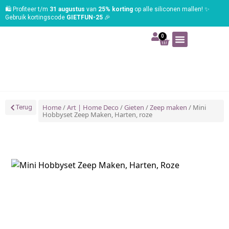
🛍️ Profiteer t/m
31 augustus
van
25% korting
op alle siliconen mallen! ✨
Gebruik kortingscode
GIETFUN-25
🎉
0
Art | Home deco
Foam | Worbla
Schmink | SFX
Tekenen | Schilderen
Blog | Workshop
Home
/
Art | Home Deco
/
Gieten
/
Zeep maken
/ Mini
Terug
Hobbyset Zeep Maken, Harten, roze