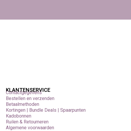
Bestel eenvoudig bij Foamtastic Crafts, Wij leveren door heel
Europa en je kunt je bestelling ook afhalen in ons atelier in
Nederland of op een creatieve conventie,
Specificaties
Producttype: mini hobbyset zeep maken
Thema: harten
Kleur: roze
Inhoud: 1 doos
Veilig gebruik
Alleen gebruiken onder toezicht van een volwassene, Volg
de instructies van de set zorgvuldig bij het smelten en
verwerken van de zeepbasis,
KLANTENSERVICE
Contactgegevens
Bestellen en verzenden
Betaalmethoden
Kortingen | Bundle Deals | Spaarpunten
Kadobonnen
Ruilen & Retourneren
Algemene voorwaarden