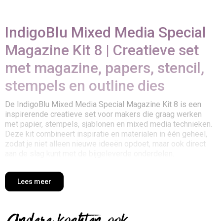
IndigoBlu Mixed Media Special
Magazine Kit 8 | Creatieve set
met magazine, papers, stencil,
stempels en outline dies
De IndigoBlu Mixed Media Special Magazine Kit 8 is een
inspirerende creatieve set voor makers die graag werken
met papier, stempels, sjablonen en mixed media technieken.
Deze kit combineert inspiratie en materialen in één geheel,
zodat je niet alleen nieuwe ideeën opdoet, maar ook direct
aan de slag kunt met de bijgeleverde onderdelen.
Inspiratie en materiaal in één
Lees meer
complete set
Wat deze kit bijzonder maakt, is de combinatie van een