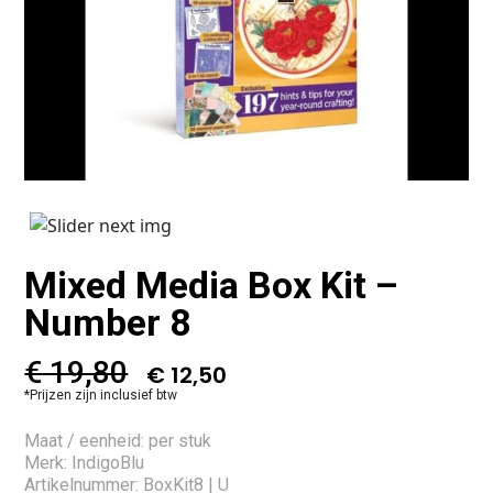
Mixed Media Box Kit –
Number 8
€
19,80
€
12,50
*Prijzen zijn inclusief btw
Maat / eenheid: per stuk
Merk: IndigoBlu
Artikelnummer: BoxKit8 | U