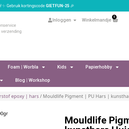
en! ✨ Gebruik kortingscode
GIETFUN-25
🎉
0
Inloggen
Winkelmandje
enservice
s verzending
Foam | Worbla
Kids
Papierhobby
Blog | Workshop
rstof epoxy | hars
/ Mouldlife Pigment | PU Hars | kunstha
Mouldlife Pigm