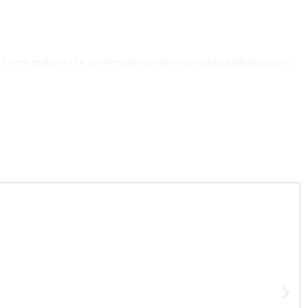
t voor makers die regelmatig werken met polyurethaan resin.
en gewenst zijn. Ook bij het maken van prototypes en
 De pigmenten van Mouldlife combineren sterke kleurkracht