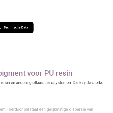
Technische Data
pigment voor PU resin
U resin en andere gietkunstharssystemen. Dankzij de sterke
m. Hierdoor ontstaat een gelijkmatige dispersie van