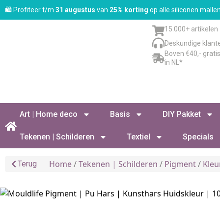
🛍️ Profiteer t/m
31 augustus
van
25% korting
op alle siliconen mall
15.000+ artikelen
Deskundige klant
Boven €40,- grati
in NL*
Art | Home deco
Basis
DIY Pakket
Tekenen | Schilderen
Textiel
Specials
Home
/
Tekenen | Schilderen
/
Pigment
/
Kleu
Terug