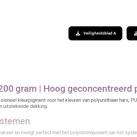
Veiligheidsblad A
 200 gram | Hoog geconcentreerd 
sioneel kleurpigment voor het kleuren van polyurethaan hars, P
en uitstekende dekking.
ystemen
harsen en mengt perfect met het polyolcomponent van het systee