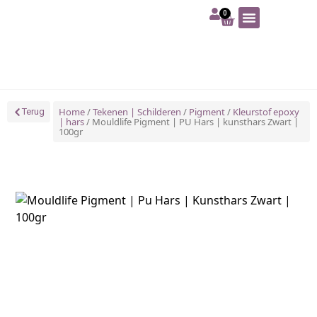
0
Art | Home deco
Foam | Worbla
Schmink | SFX
Tekenen | Schilderen
Blog | Workshop
Home
/
Tekenen | Schilderen
/
Pigment
/
Kleurstof epoxy
Terug
| hars
/ Mouldlife Pigment | PU Hars | kunsthars Zwart |
100gr