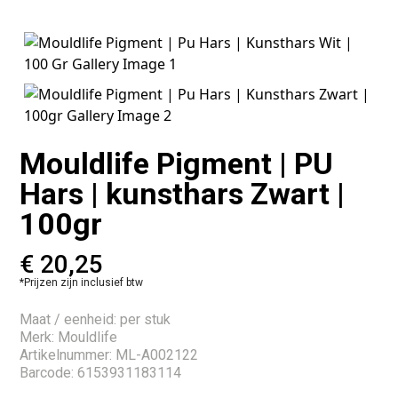
Mouldlife Pigment | PU
Hars | kunsthars Zwart |
100gr
€
20,25
*Prijzen zijn inclusief btw
Maat / eenheid: per stuk
Merk: Mouldlife
Artikelnummer: ML-A002122
Barcode: 6153931183114