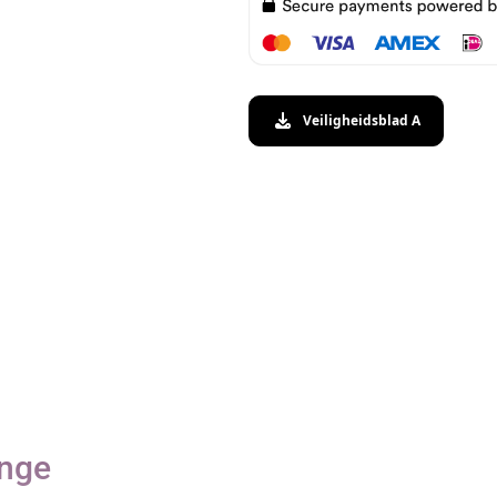
Veiligheidsblad A
ange