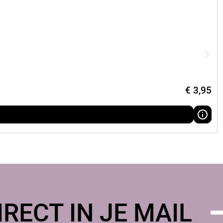
n gehanteerd,
€
3,95
nt,
RECT IN JE MAIL