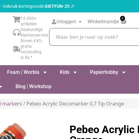
 ✨ Gebruik kortingscode
GIETFUN-25
🎉
15.000+
0
Inloggen
Winkelmandje
artikelen
Deskundige
klantenservice
Boven €40,-
gratis
verzending
in NL*
Foam | Worbla
Kids
Papierhobby
Blog | Workshop
l markers
/ Pebeo Acrylic Decomarker 0,7 Tip Orange
Pebeo Acrylic