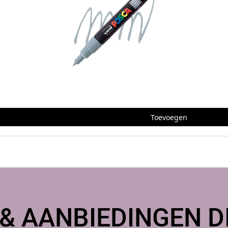
ze,
 fixatie worden aangebracht, vooral op objecten die veel worde
ange kopen?
den of afhalen in ons atelier of op een creatieve conventie,
rs met advies en een breed, zorgvuldig samengesteld assortime
Toevoegen
 & AANBIEDINGEN DI