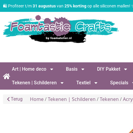
🛍️ Profiteer t/m
31 augustus
van
25% korting
op alle siliconen mallen!
Art | Home deco
Basis
DIY Pakket
Tekenen | Schilderen
Textiel
Specials
Home
/
Tekenen | Schilderen
/
Tekenen
/
Acry
Terug