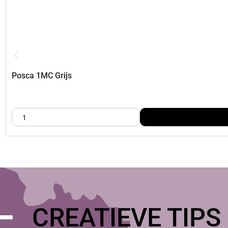
Combinatietips
Voor koper: meng met bruin of goud; voor koraal: meng met ro
Tip:
Voor langdurige resultaten kan een beschermende vernis of
Pébéo DecoMarker – 0,7 Tip Or
Posca 1MC Grijs
Bestel bij Foamtastic Crafts in Nederland, Je kunt laten verzen
We helpen hobbyisten, illustratoren en mixed media kunstenaa
CREATIEVE TIPS