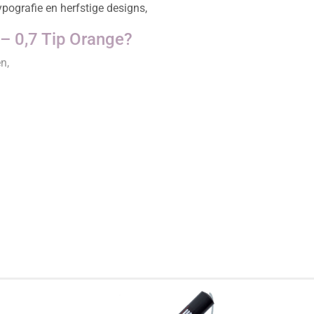
typografie en herfstige designs,
 0,7 Tip Orange?
n,
,
ting,
vergangen,
orkomen,