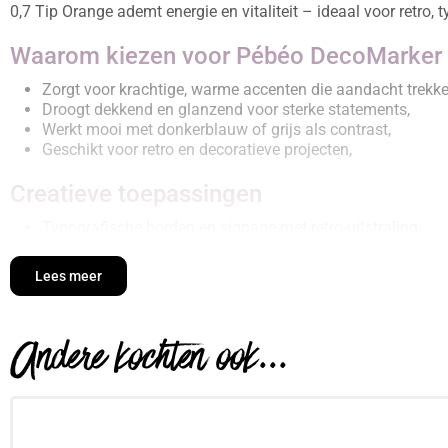
0,7 Tip Orange ademt energie en vitaliteit – ideaal voor retro, 
Waarom kiezen voor Pébéo DecoMarker –
Zorgt voor krachtige, warme accenten die aandacht trekke
Droogt dekkend en glanzend voor sterke statements,
Werkt mooi met donkerblauw of grijs als contrast,
Geschikt voor retro en decoratieve projecten,
Creatieve toepassingen
Typografische borden en signage met retro-uitstraling,
Herfstige patronen en decoraties op karton of hout,
Decoratieve accenten in mixed media kunst,
Lees meer
Techniek & verwerking
Andere kochten ook...
Schud de marker goed en druk de punt in tot de verf vloeit
Werk op een schone, droge ondergrond voor optimale hech
Gebruik meerdere lagen voor extra dekking of intensiteit,
Combineer verschillende kleuren nat-in-nat voor zachte o
Sluit goed af na gebruik om uitdroging van de punt te vo