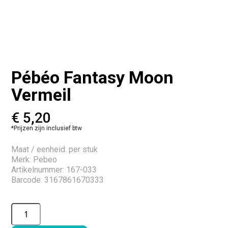
Pébéo Fantasy Moon
Vermeil
€
5,20
*Prijzen zijn inclusief btw
Maat / eenheid: per stuk
Merk: Pebeo
Artikelnummer: 167-033
Barcode: 3167861670333