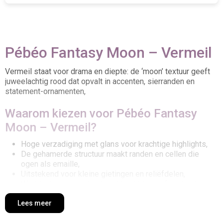
Pébéo Fantasy Moon – Vermeil
Vermeil staat voor drama en diepte: de ‘moon’ textuur geeft
juweelachtig rood dat opvalt in accenten, sierranden en
statement-ornamenten,
Waarom kiezen voor Pébéo Fantasy
Moon – Vermeil?
Hoge verzadiging met glans voor krachtige highlights,
De gehamerde structuur maakt randen en cellen die
ogen als emaille,
Uitstekend voor kleine gietingen en reliëfdelen,
Werkt intens in contrast met koel blauw of neutraal grijs,
Creatieve toepassingen met Pébéo
Lees meer
Fantasy Moon – Vermeil