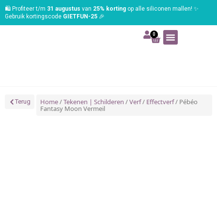
🛍️ Profiteer t/m
31 augustus
van
25% korting
op alle siliconen mallen! ✨
Gebruik kortingscode
GIETFUN-25
🎉
0
Art | Home deco
Foam | Worbla
Schmink | SFX
Tekenen | Schilderen
Blog | Workshop
Home
/
Tekenen | Schilderen
/
Verf
/
Effectverf
/ Pébéo
Terug
Fantasy Moon Vermeil