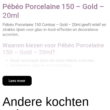
Pébéo Porcelaine 150 – Gold –
20ml
Pébéo Porcelaine 150 Contour – Gold – 20ml geeft reliëf en
strakke lijnen voor glas-in-lood-effecten en decoratieve
accenten,
Waarom kiezen voor Pébéo Porcelaine
150 – Gold – 20ml?
Biedt verhoogde lijnen die kleurvlakken scheiden,
Creëert luxe glas-in-lood uitstraling,
Hecht sterk op glas, keramiek en porselein,
Permanent na ovenfixatie (150°C, 35 min),
Lees meer
Creatieve toepassingen
Glas-in-lood effecten op vazen en ramen,
Andere kochten
Decoratieve lijnen op servies en schalen,
Accentueren van patronen en illustraties,