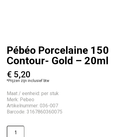
Pébéo Porcelaine 150
Contour- Gold – 20ml
€
5,20
*Prijzen zijn inclusief btw
Maat / eenheid: per stuk
Merk: Pebeo
Artikelnummer: 036-007
Barcode: 3167860360075