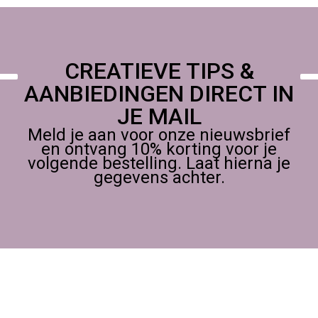
ons atelier of op een creatieve conventie,
Wij helpen hobbyisten, kunstenaars en cadeau-makers met
advies en een breed, zorgvuldig samengesteld assortiment,
CREATIEVE TIPS &
AANBIEDINGEN DIRECT IN
JE MAIL
Meld je aan voor onze nieuwsbrief
en ontvang 10% korting voor je
volgende bestelling. Laat hierna je
gegevens achter.