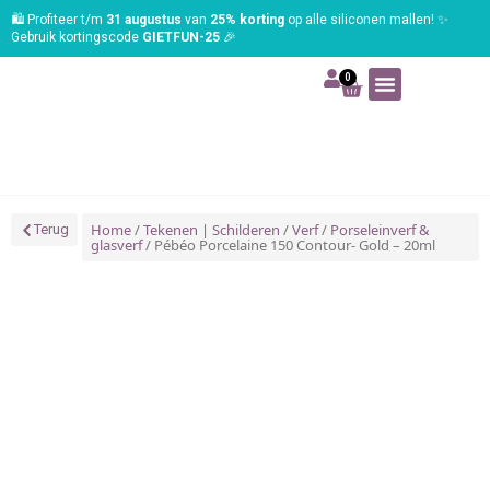
🛍️ Profiteer t/m
31 augustus
van
25% korting
op alle siliconen mallen! ✨
Gebruik kortingscode
GIETFUN-25
🎉
0
Art | Home deco
Foam | Worbla
Schmink | SFX
Tekenen | Schilderen
Blog | Workshop
Home
/
Tekenen | Schilderen
/
Verf
/
Porseleinverf &
Terug
glasverf
/ Pébéo Porcelaine 150 Contour- Gold – 20ml