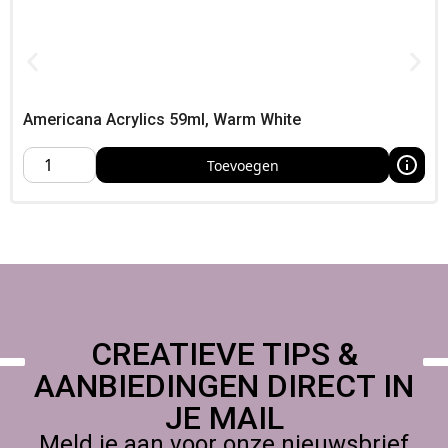
in dunne lagen voor langere droogtijd tussen bewerkingen,
Meng goed en werk gestructureerd voor beste resultaat,
Penselen schoonspoelen zolang de verf nat is,
Pébéo Studio Acrylic Set 20
Americana Acrylics 59ml, Warm White
kopen?
Toevoegen
Voeg deze veelzijdige 20-delige set toe aan je aanbod –
ideaal voor kunstenaars die kwaliteit zoeken zonder
immense investeringen, Snelle levering in NL & BE, plus
afhalen mogelijk in ons atelier of op conven­ties,
CREATIEVE TIPS &
AANBIEDINGEN DIRECT IN
JE MAIL
Meld je aan voor onze nieuwsbrief