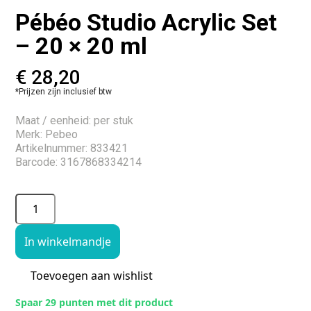
Pébéo Studio Acrylic Set
– 20 × 20 ml
€
28,20
*Prijzen zijn inclusief btw
Maat / eenheid: per stuk
Merk: Pebeo
Artikelnummer: 833421
Barcode: 3167868334214
In winkelmandje
Toevoegen aan wishlist
Spaar 29 punten met dit product