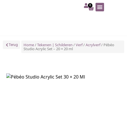
0
Art | Home deco
Foam | Worbla
Schmink | SFX
Tekenen | Schilderen
Blog | Workshop
Home
/
Tekenen | Schilderen
/
Verf
/
Acrylverf
/ Pébéo
Terug
Studio Acrylic Set – 20 × 20 ml