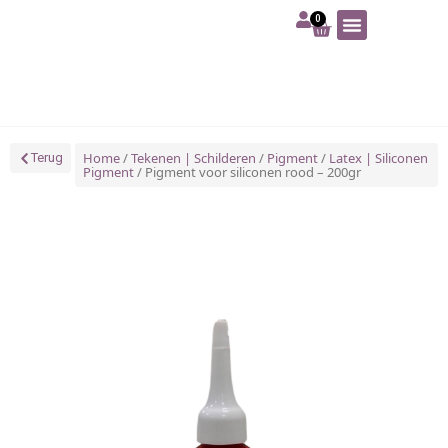
0
Art | Home deco
Foam | Worbla
Schmink | SFX
Tekenen | Schilderen
Blog | Workshop
Home
/
Tekenen | Schilderen
/
Pigment
/
Latex | Siliconen
Terug
Pigment
/ Pigment voor siliconen rood – 200gr