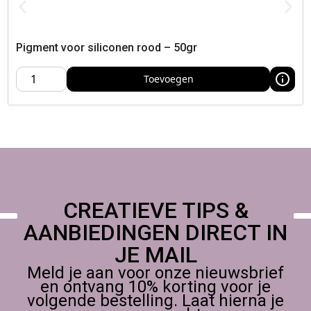
Pigment voor siliconen rood – 200gr
kopen bij Foamtastic Crafts
Pigment voor siliconen rood – 50gr
Foamtastic Crafts is gevestigd in Nederland, Bestellen kan
eenvoudig online; afhalen is mogelijk in ons atelier of op een
Toevoegen
creatieve conventie, Ontdek ons brede assortiment voor
hobbyisten, cosplayers, grime/SFX-artiesten en
miniatuurbouwers,
CREATIEVE TIPS &
AANBIEDINGEN DIRECT IN
JE MAIL
Meld je aan voor onze nieuwsbrief
en ontvang 10% korting voor je
volgende bestelling. Laat hierna je