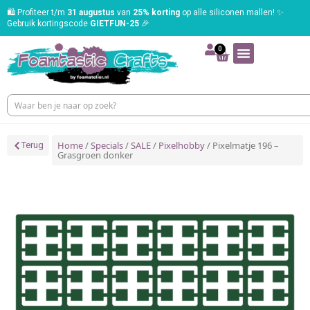
🛍️ Profiteer t/m
31 augustus
van
25% korting
op alle siliconen mallen! ✨
Gebruik kortingscode
GIETFUN-25
🎉
0
Home
/
Specials
/
SALE
/
Pixelhobby
/ Pixelmatje 196 –
Terug
Grasgroen donker