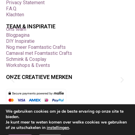
Privacy Statement
F.A.Q.
Klachten
TEAM & INSPIRATIE
Ons team
Blogpagina
DIY Inspiratie
Nog meer Foamtastic Crafts
Carnaval met Foamtastic Crafts
Schmink & Cosplay
Workshops & Events
ONZE CREATIEVE MERKEN
Bestelling herroepen
We gebruiken cookies om je de beste ervaring op onze site te
bieden.
Je kunt meer te weten komen over welke cookies we gebruiken
Foamtasticcrafts.com © | 2026 © Alle rechten
of ze uitschakelen in
instellingen
.
voorbehouden. Deze webshop is eigendom van Hobby-Art