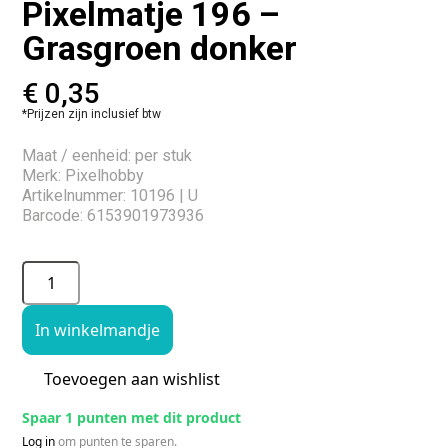
Pixelmatje 196 –
Grasgroen donker
€
0,35
*Prijzen zijn inclusief btw
Maat / eenheid: per stuk
Merk: Pixelhobby
Artikelnummer: 10196 | U
Barcode: 6153901973936
In winkelmandje
Toevoegen aan wishlist
Spaar 1 punten met dit product
Log in
om punten te sparen.