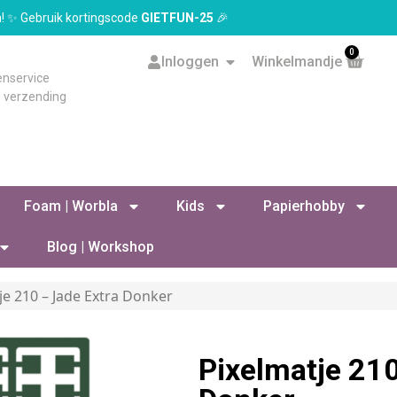
en! ✨ Gebruik kortingscode
GIETFUN-25
🎉
0
Inloggen
Winkelmandje
enservice
s verzending
Foam | Worbla
Kids
Papierhobby
Blog | Workshop
je 210 – Jade Extra Donker
Pixelmatje 210