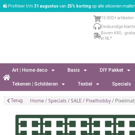
🛍️ Profiteer t/m
31 augustus
van
25% korting
op alle siliconen mall
15.000+ artikelen
Deskundige klant
Boven €40,- grati
in NL*
Art | Home deco
Basis
DIY Pakket
Tekenen | Schilderen
Textiel
Specials
Home
/
Specials
/
SALE
/
Pixelhobby
/ Pixelmat
Terug