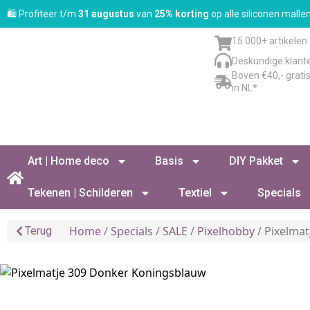
🛍️ Profiteer t/m
31 augustus
van
25% korting
op alle siliconen mall
15.000+ artikelen
Deskundige klant
Boven €40,- grati
in NL*
Art | Home deco
Basis
DIY Pakket
Tekenen | Schilderen
Textiel
Specials
Home
/
Specials
/
SALE
/
Pixelhobby
/ Pixelma
Terug