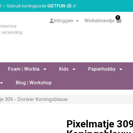
en! ✨ Gebruik kortingscode
GIETFUN-25
🎉
0
Inloggen
Winkelmandje
enservice
s verzending
Foam | Worbla
Kids
Papierhobby
Blog | Workshop
tje 309 – Donker Koningsblauw
Pixelmatje 30