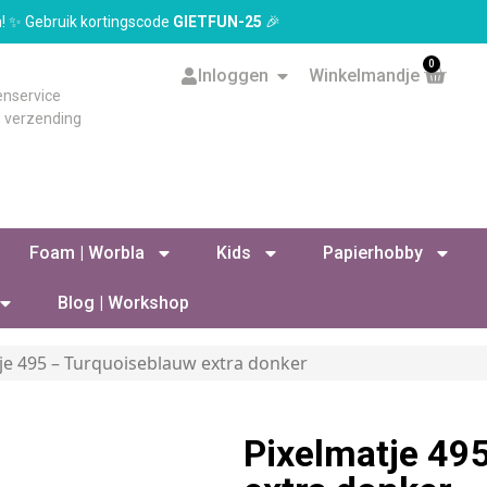
en! ✨ Gebruik kortingscode
GIETFUN-25
🎉
0
Inloggen
Winkelmandje
enservice
s verzending
Foam | Worbla
Kids
Papierhobby
Blog | Workshop
je 495 – Turquoiseblauw extra donker
Pixelmatje 49