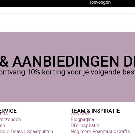
Toevoegen
 & AANBIEDINGEN DI
ontvang 10% korting voor je volgende beste
ERVICE
TEAM & INSPIRATIE
vens
Ons team
 verzenden
Blogpagina
den
DIY Inspiratie
undle Deals | Spaarpunten
Nog meer Foamtastic Crafts