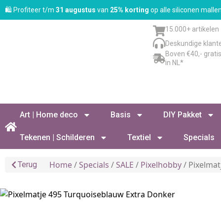
🛍️ Profiteer t/m
31 augustus
van
25% korting
op alle siliconen mall
15.000+ artikelen
Deskundige klant
Boven €40,- grati
in NL*
Art | Home deco
Basis
DIY Pakket
Tekenen | Schilderen
Textiel
Specials
Home
/
Specials
/
SALE
/
Pixelhobby
/ Pixelmat
Terug