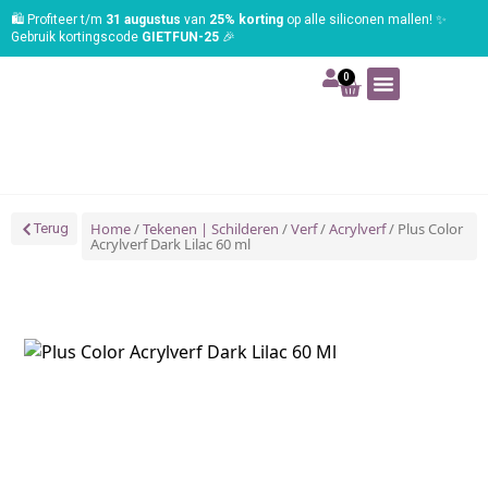
🛍️ Profiteer t/m
31 augustus
van
25% korting
op alle siliconen mallen! ✨
Gebruik kortingscode
GIETFUN-25
🎉
0
Art | Home deco
Foam | Worbla
Schmink | SFX
Tekenen | Schilderen
Blog | Workshop
Home
/
Tekenen | Schilderen
/
Verf
/
Acrylverf
/ Plus Color
Terug
Acrylverf Dark Lilac 60 ml