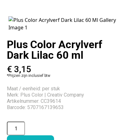
Plus Color Acrylverf
Dark Lilac 60 ml
€
3,15
*Prijzen zijn inclusief btw
Maat / eenheid: per stuk
Merk: Plus Color | Creativ Company
Artikelnummer: CC39614
Barcode: 5707167139653