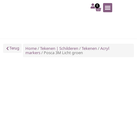
0
Art | Home deco
Foam | Worbla
Schmink | SFX
Tekenen | Schilderen
Blog | Workshop
Home
/
Tekenen | Schilderen
/
Tekenen
/
Acryl
Terug
markers
/ Posca 3M Licht groen