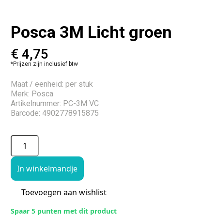
Posca 3M Licht groen
€
4,75
*Prijzen zijn inclusief btw
Maat / eenheid: per stuk
Merk: Posca
Artikelnummer: PC-3M VC
Barcode: 4902778915875
In winkelmandje
Toevoegen aan wishlist
Spaar 5 punten met dit product