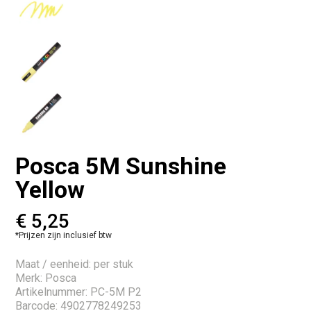
Posca 5M Sunshine
Yellow
€
5,25
*Prijzen zijn inclusief btw
Maat / eenheid: per stuk
Merk: Posca
Artikelnummer: PC-5M P2
Barcode: 4902778249253