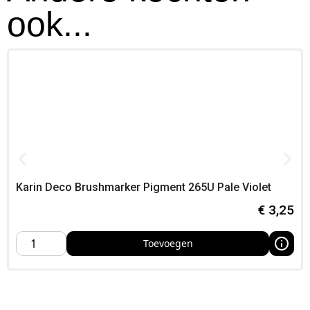
Sunshine Yellow in je ontwerp –
ook...
kleur & stijl
Sunshine Yellow
staat voor
energie, licht en vrolijkheid
,
Ideaal voor
bloemen, zon-elementen en magische
accenten
, Cosplayers gebruiken deze kleur voor
lichtaccenten, runes en zonnige details
op armor en
props,
Bestellen bij Foamtastic Crafts
Breng licht en energie in je werk met de
Posca 5M Sunshine
Karin Deco Brushmarker Pigment 265U Pale Violet
Yellow
, Bestel eenvoudig bij Foamtastic Crafts – ophalen
kan in ons atelier of bij een conventie, en levering is snel
€
3,25
door heel Nederland en België,
Toevoegen