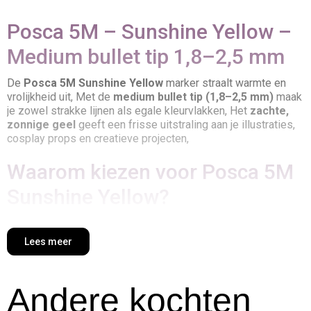
Posca 5M – Sunshine Yellow –
Medium bullet tip 1,8–2,5 mm
De
Posca 5M Sunshine Yellow
marker straalt warmte en
vrolijkheid uit, Met de
medium bullet tip (1,8–2,5 mm)
maak
je zowel strakke lijnen als egale kleurvlakken, Het
zachte,
zonnige geel
geeft een frisse uitstraling aan je illustraties,
cosplay props en creatieve projecten,
Waarom kiezen voor Posca 5M
Sunshine Yellow?
Heldere zonnige tint:
zacht maar opvallend,
Dekkend en mat:
zichtbaar op lichte en donkere
Lees meer
oppervlakken,
Veelzijdige punt:
geschikt voor contouren en vlakken,
Breed inzetbaar:
papier, canvas, hout, textiel, glas en
Andere kochten
steen,