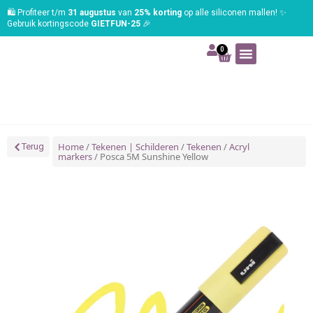
🛍️ Profiteer t/m
31 augustus
van
25% korting
op alle siliconen mallen! ✨
Gebruik kortingscode
GIETFUN-25
🎉
0
Art | Home deco
Foam | Worbla
Schmink | SFX
Tekenen | Schilderen
Blog | Workshop
Home
/
Tekenen | Schilderen
/
Tekenen
/
Acryl
Terug
markers
/ Posca 5M Sunshine Yellow