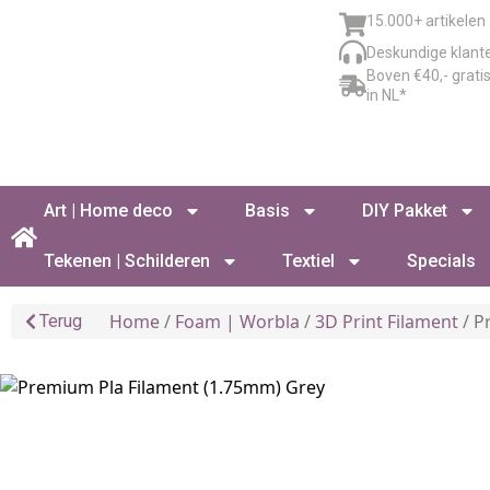
15.000+ artikelen
Deskundige klant
Boven €40,- grati
in NL*
Art | Home deco
Basis
DIY Pakket
Tekenen | Schilderen
Textiel
Specials
Home
/
Foam | Worbla
/
3D Print Filament
/ P
Terug