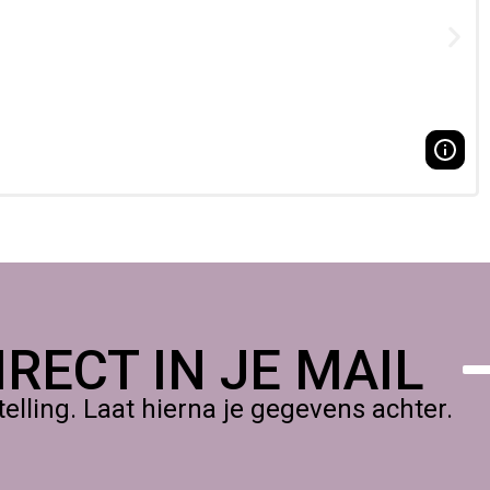
pe,
RECT IN JE MAIL
lling. Laat hierna je gegevens achter.