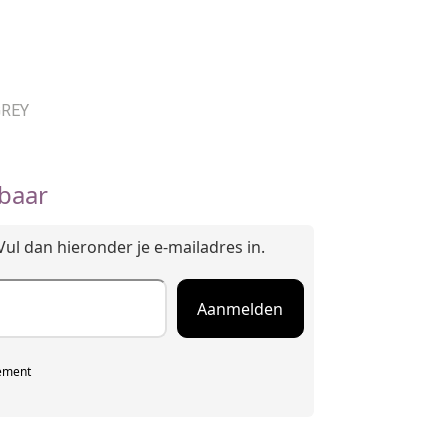
GREY
baar
Vul dan hieronder je e-mailadres in.
tement