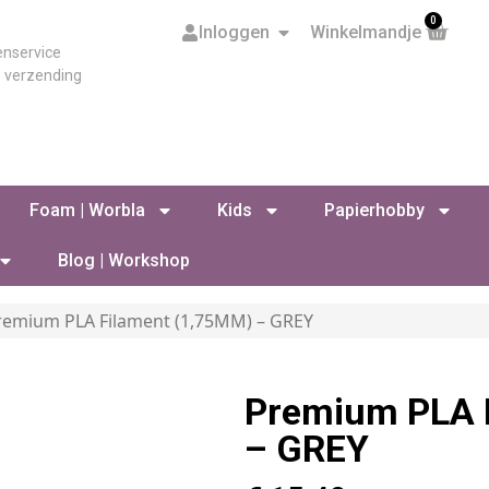
0
Inloggen
Winkelmandje
enservice
s verzending
Foam | Worbla
Kids
Papierhobby
Blog | Workshop
remium PLA Filament (1,75MM) – GREY
Premium PLA 
– GREY