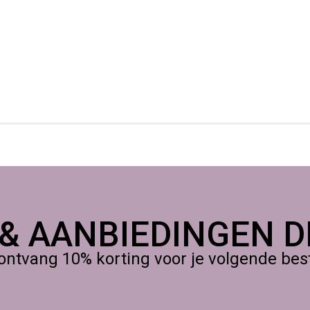
fts
PLUS Grey
en start direct aan je volgende prop, model of prototy
 & AANBIEDINGEN DI
ontvang 10% korting voor je volgende beste