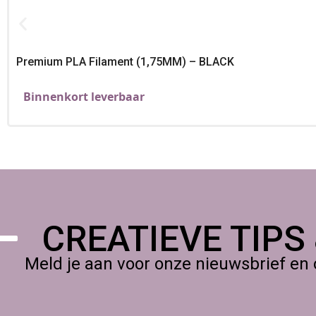
PLA PLUS Grey kopen bij Foamtastic Cra
Ga voor betrouwbare kwaliteit en consistente prints, Kies
PLA 
Premium PLA Filament (1,75MM) – BLACK
Binnenkort leverbaar
CREATIEVE TIPS
Meld je aan voor onze nieuwsbrief en 