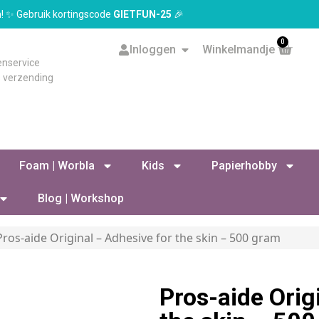
en! ✨ Gebruik kortingscode
GIETFUN-25
🎉
0
Inloggen
Winkelmandje
enservice
s verzending
Foam | Worbla
Kids
Papierhobby
Blog | Workshop
Pros-aide Original – Adhesive for the skin – 500 gram
Pros-aide Orig