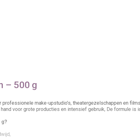
n – 500 g
r professionele make-upstudio’s, theatergezelschappen en films
 hand voor grote producties en intensief gebruik, De formule is i
 g?
wijd,