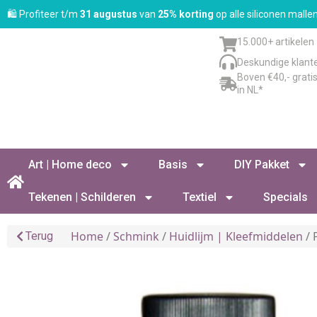
🛍️ Profiteer t/m
31 augustus
van
25% korting
op alle siliconen mall
15.000+ artikelen
Deskundige klant
Boven €40,- grati
in NL*
Art | Home deco
Basis
DIY Pakket
Tekenen | Schilderen
Textiel
Specials
Home
/
Schmink
/
Huidlijm | Kleefmiddelen
/ 
Terug