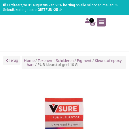
🛍️ Profiteer t/m
31 augustus
van
25% korting
op alle siliconen mallen! ✨
Gebruik kortingscode
GIETFUN-25
🎉
0
Art | Home deco
Foam | Worbla
Schmink | SFX
Tekenen | Schilderen
Blog | Workshop
Home
/
Tekenen | Schilderen
/
Pigment
/
Kleurstof epoxy
Terug
| hars
/ PUR kleurstof geel 10 G