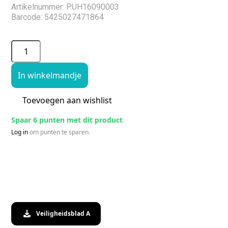
Artikelnummer: PUH16090003
Barcode: 5425027471864
In winkelmandje
Toevoegen aan wishlist
Spaar 6 punten met dit product
Log in
om punten te sparen.
Veiligheidsblad A