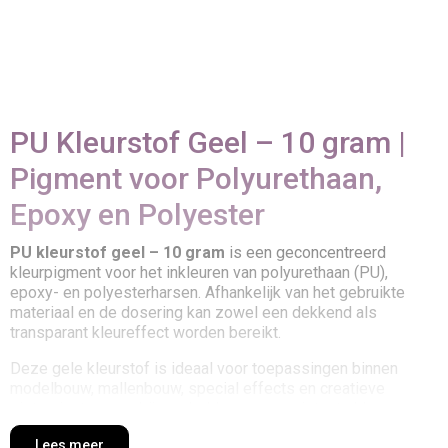
PU Kleurstof Geel – 10 gram |
Pigment voor Polyurethaan,
Epoxy en Polyester
PU kleurstof geel – 10 gram
is een geconcentreerd
kleurpigment voor het inkleuren van polyurethaan (PU),
epoxy- en polyesterharsen. Afhankelijk van het gebruikte
materiaal en de dosering kan zowel een dekkend als
transparant kleureffect worden bereikt.
Deze gele kleurstof is ideaal voor toepassingen binnen
modelbouw, mallenbouw, special effects en creatieve
gietprojecten waarbij een heldere en consistente kleur
gewenst is.
Lees meer