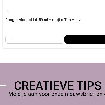
Sluit flacons direct na gebruik om verdamping te beperken
Goed om te weten
Foamtastic Crafts is gevestigd in Nederland en levert door heel
Ranger Alcohol Ink 59 ml – mojito Tim Holtz
CREATIEVE TIPS
Meld je aan voor onze nieuwsbrief en 