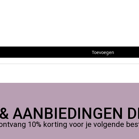
,
 Europa, Bestel eenvoudig online of haal je bestelling op in ons a
Toevoegen
 & AANBIEDINGEN DI
ontvang 10% korting voor je volgende beste