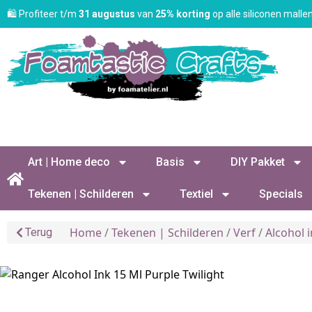
🛍️ Profiteer t/m
31 augustus
van
25% korting
op alle siliconen mall
Art | Home deco
Basis
DIY Pakket
Tekenen | Schilderen
Textiel
Specials
Home
/
Tekenen | Schilderen
/
Verf
/
Alcohol 
Terug