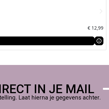
telier of tijdens een creatieve conventie,
€
12,99
RECT IN JE MAIL
lling. Laat hierna je gegevens achter.