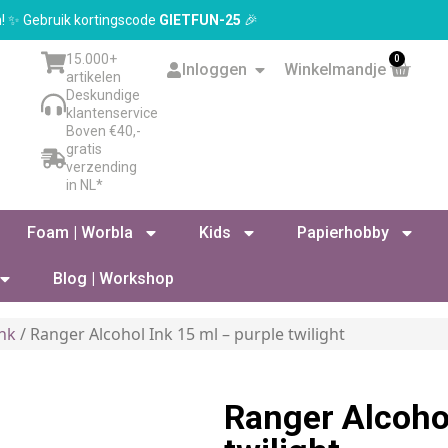
en! ✨ Gebruik kortingscode
GIETFUN-25
🎉
15.000+
0
Inloggen
Winkelmandje
artikelen
Deskundige
klantenservice
Boven €40,-
gratis
verzending
in NL*
Foam | Worbla
Kids
Papierhobby
Blog | Workshop
ink
/ Ranger Alcohol Ink 15 ml – purple twilight
Ranger Alcohol