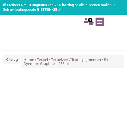
🛍️ Profiteer t/m
31 augustus
van
25% korting
op alle siliconen mallen! ✨
Gebruik kortingscode
GIETFUN-25
🎉
0
Art | Home deco
Foam | Worbla
Schmink | SFX
Tekenen | Schilderen
Blog | Workshop
Home
/
Textiel
/
Textielverf
/
Textielpigmenten
/ Rit
Terug
Dyemore Graphite – 236ml