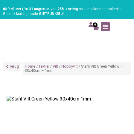
🛍️ Profiteer t/m
31 augustus
van
25% korting
op alle siliconen mallen! ✨
Gebruik kortingscode
GIETFUN-25
🎉
0
Art | Home deco
Foam | Worbla
Schmink | SFX
Tekenen | Schilderen
Blog | Workshop
Terug
Home
/
Textiel
/
Vilt
/
Hobbyvilt
/ Stafil Vilt Green Yellow –
30x40cm – 1mm