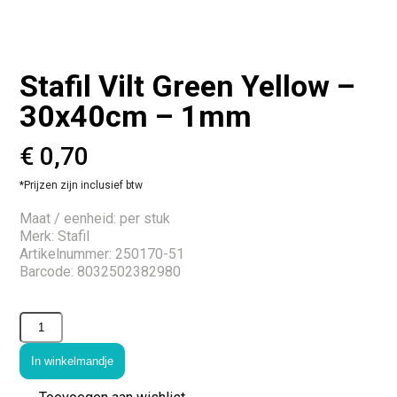
Stafil Vilt Green Yellow –
30x40cm – 1mm
€
0,70
*Prijzen zijn inclusief btw
Maat / eenheid: per stuk
Merk: Stafil
Artikelnummer: 250170-51
Barcode: 8032502382980
In winkelmandje