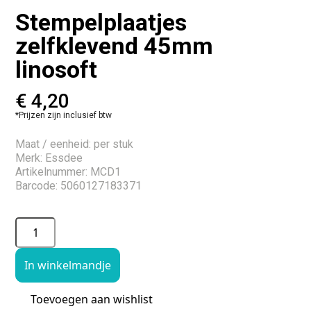
Stempelplaatjes
zelfklevend 45mm
linosoft
€
4,20
*Prijzen zijn inclusief btw
Maat / eenheid: per stuk
Merk: Essdee
Artikelnummer: MCD1
Barcode: 5060127183371
In winkelmandje
Toevoegen aan wishlist