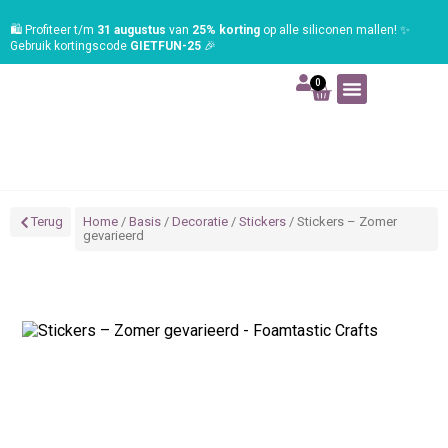
🛍️ Profiteer t/m
31 augustus
van
25% korting
op alle siliconen mallen! ✨
Gebruik kortingscode
GIETFUN-25
🎉
0
Art | Home deco
Foam | Worbla
Schmink | SFX
Tekenen | Schilderen
Blog | Workshop
Terug
Home
/
Basis
/
Decoratie
/
Stickers
/ Stickers – Zomer
gevarieerd