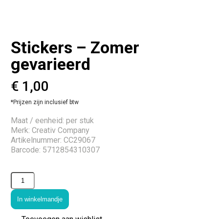
Stickers – Zomer
gevarieerd
€
1,00
*Prijzen zijn inclusief btw
Maat / eenheid: per stuk
Merk: Creativ Company
Artikelnummer: CC29067
Barcode: 5712854310307
In winkelmandje