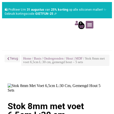
🛍️ Profiteer t/m
31 augustus
van
25% korting
op alle siliconen mallen! ✨
Gebruik kortingscode
GIETFUN-25
🎉
0
Art | Home deco
Foam | Worbla
Schmink | SFX
Tekenen | Schilderen
Blog | Workshop
Terug
Home
/
Basis
/
Ondergronden
/
Hout | MDF
/ Stok 8mm met
voet 6,5cm L:30 cm, gemengd hout – 5 sets
Stok 8mm met voet