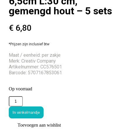
6,5cm L:30 cm,
gemengd hout – 5 sets
€
6,80
*Prijzen zijn inclusief btw
Maat / eenheid: per zakje
Merk: Creativ Company
Artikelnummer: CC576501
Barcode: 5707167853061
Op voorraad
In winkelmandje
Toevoegen aan wishlist