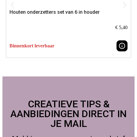
Aan de slag? Plaats je bestelling bij Foamtastic Crafts, We
Houten onderzetters set van 6 in houder
verzenden snel of je kunt
afhalen
in ons atelier/conventie,
€
5,40
Binnenkort leverbaar
CREATIEVE TIPS &
AANBIEDINGEN DIRECT IN
JE MAIL